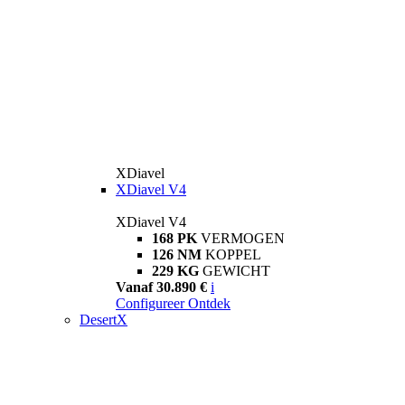
XDiavel
XDiavel V4
XDiavel V4
168 PK
VERMOGEN
126 NM
KOPPEL
229 KG
GEWICHT
Vanaf 30.890 €
i
Configureer
Ontdek
DesertX