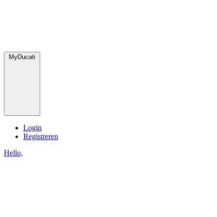
MyDucati
Login
Registreren
Hello,