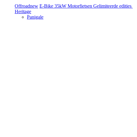
Offroad
new
E-Bike
35kW Motorfietsen
Gelimiteerde edities
Heritage
Panigale