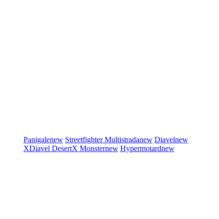
Panigale
new
Streetfighter
Multistrada
new
Diavel
new
XDiavel
DesertX
Monster
new
Hypermotard
new