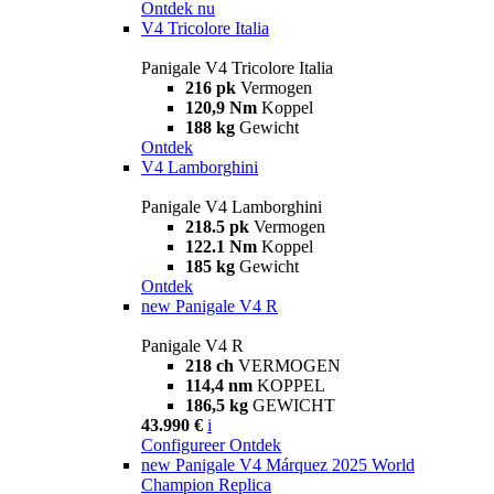
Ontdek nu
V4 Tricolore Italia
Panigale V4 Tricolore Italia
216 pk
Vermogen
120,9 Nm
Koppel
188 kg
Gewicht
Ontdek
V4 Lamborghini
Panigale V4 Lamborghini
218.5 pk
Vermogen
122.1 Nm
Koppel
185 kg
Gewicht
Ontdek
new
Panigale V4 R
Panigale V4 R
218 ch
VERMOGEN
114,4 nm
KOPPEL
186,5 kg
GEWICHT
43.990 €
i
Configureer
Ontdek
new
Panigale V4 Márquez 2025 World
Champion Replica