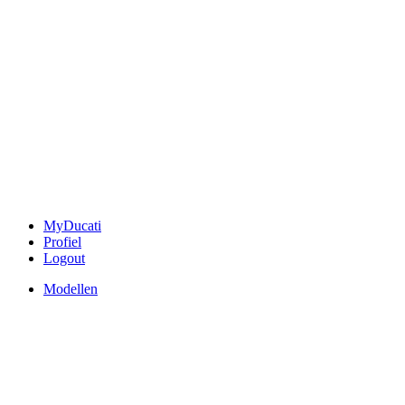
MyDucati
Profiel
Logout
Modellen