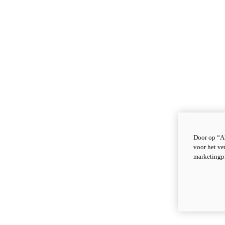
Door op “Al
voor het ve
marketingp