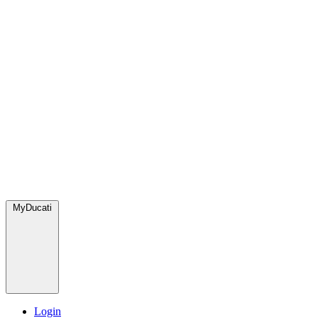
MyDucati
Login