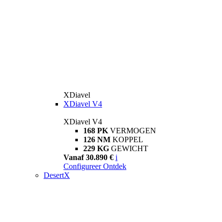
XDiavel
XDiavel V4
XDiavel V4
168 PK
VERMOGEN
126 NM
KOPPEL
229 KG
GEWICHT
Vanaf 30.890 €
i
Configureer
Ontdek
DesertX