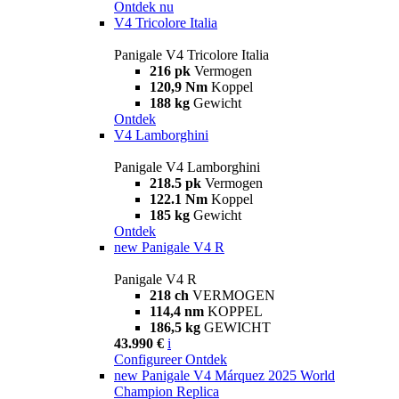
Ontdek nu
V4 Tricolore Italia
Panigale V4 Tricolore Italia
216 pk
Vermogen
120,9 Nm
Koppel
188 kg
Gewicht
Ontdek
V4 Lamborghini
Panigale V4 Lamborghini
218.5 pk
Vermogen
122.1 Nm
Koppel
185 kg
Gewicht
Ontdek
new
Panigale V4 R
Panigale V4 R
218 ch
VERMOGEN
114,4 nm
KOPPEL
186,5 kg
GEWICHT
43.990 €
i
Configureer
Ontdek
new
Panigale V4 Márquez 2025 World
Champion Replica