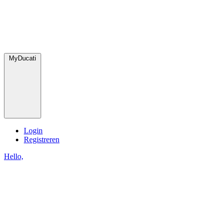
MyDucati
Login
Registreren
Hello,