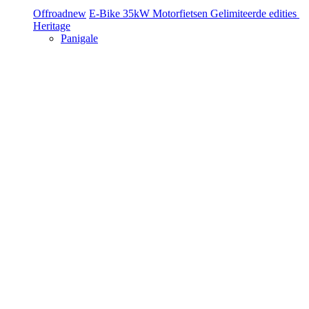
Offroad
new
E-Bike
35kW Motorfietsen
Gelimiteerde edities
Heritage
Panigale