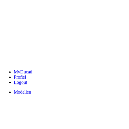
MyDucati
Profiel
Logout
Modellen