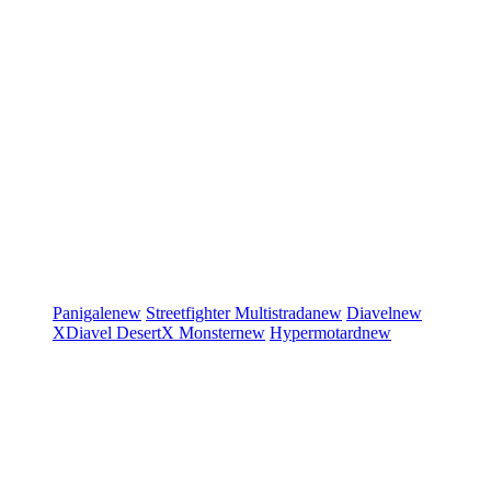
Panigale
new
Streetfighter
Multistrada
new
Diavel
new
XDiavel
DesertX
Monster
new
Hypermotard
new