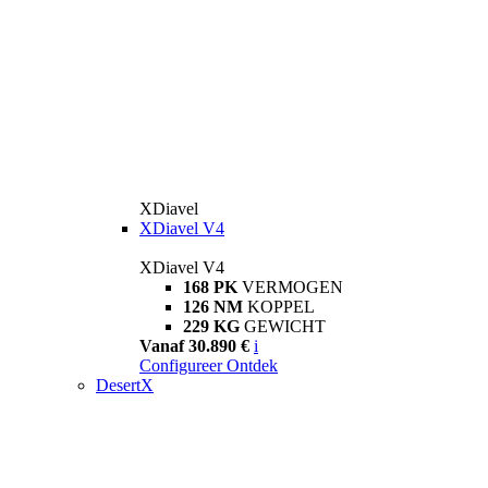
XDiavel
XDiavel V4
XDiavel V4
168 PK
VERMOGEN
126 NM
KOPPEL
229 KG
GEWICHT
Vanaf 30.890 €
i
Configureer
Ontdek
DesertX