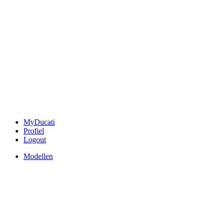
MyDucati
Profiel
Logout
Modellen