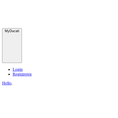
MyDucati
Login
Registreren
Hello,