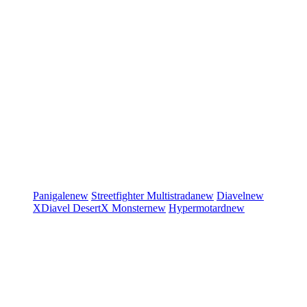
Panigale
new
Streetfighter
Multistrada
new
Diavel
new
XDiavel
DesertX
Monster
new
Hypermotard
new