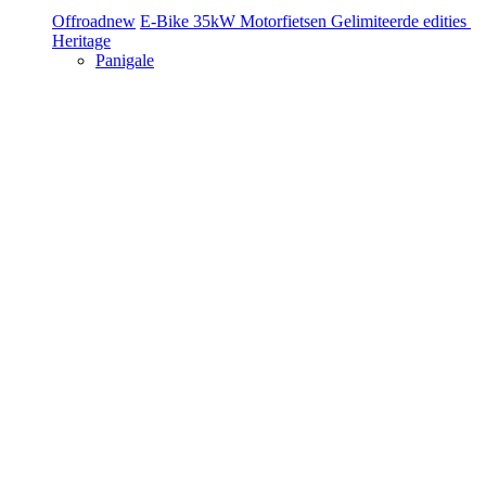
Offroad
new
E-Bike
35kW Motorfietsen
Gelimiteerde edities
Heritage
Panigale