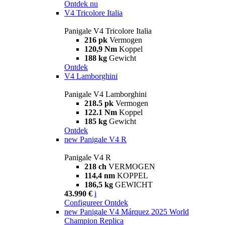
Ontdek nu
V4 Tricolore Italia
Panigale V4 Tricolore Italia
216 pk
Vermogen
120,9 Nm
Koppel
188 kg
Gewicht
Ontdek
V4 Lamborghini
Panigale V4 Lamborghini
218.5 pk
Vermogen
122.1 Nm
Koppel
185 kg
Gewicht
Ontdek
new
Panigale V4 R
Panigale V4 R
218 ch
VERMOGEN
114,4 nm
KOPPEL
186,5 kg
GEWICHT
43.990 €
i
Configureer
Ontdek
new
Panigale V4 Márquez 2025 World
Champion Replica