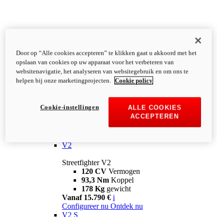
Door op “Alle cookies accepteren” te klikken gaat u akkoord met het
opslaan van cookies op uw apparaat voor het verbeteren van
websitenavigatie, het analyseren van websitegebruik en om ons te
helpen bij onze marketingprojecten.
Cookie policy
Cookie-instellingen
ALLE COOKIES
ACCEPTEREN
Streetfighter
V2
Streetfighter V2
120 CV
Vermogen
93,3 Nm
Koppel
178 Kg
gewicht
Vanaf 15.790 €
i
Configureer nu
Ontdek nu
V2 S