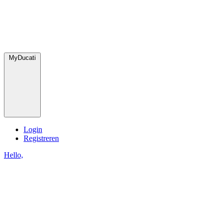
MyDucati
Login
Registreren
Hello,