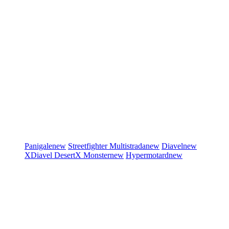
Panigale
new
Streetfighter
Multistrada
new
Diavel
new
XDiavel
DesertX
Monster
new
Hypermotard
new