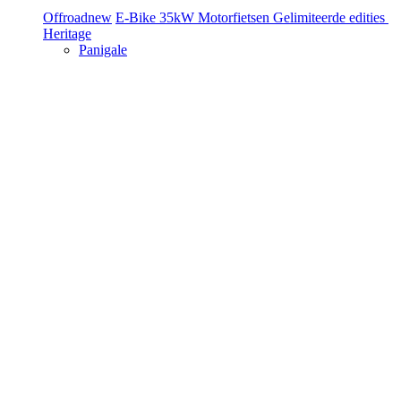
Offroad
new
E-Bike
35kW Motorfietsen
Gelimiteerde edities
Heritage
Panigale