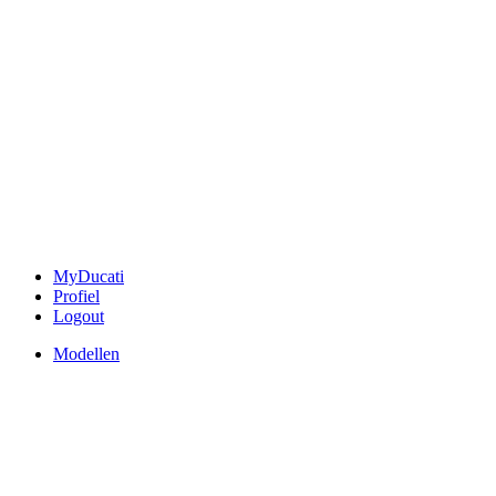
MyDucati
Profiel
Logout
Modellen