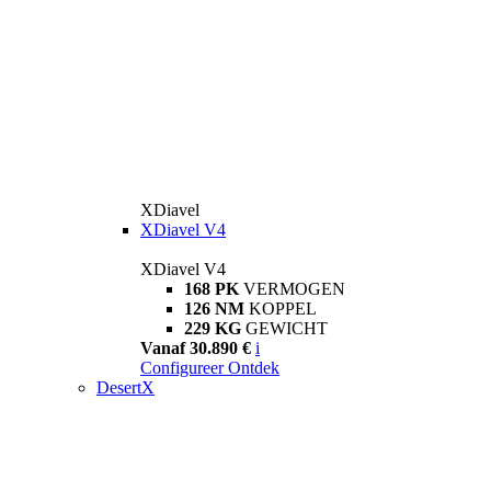
XDiavel
XDiavel V4
XDiavel V4
168 PK
VERMOGEN
126 NM
KOPPEL
229 KG
GEWICHT
Vanaf 30.890 €
i
Configureer
Ontdek
DesertX