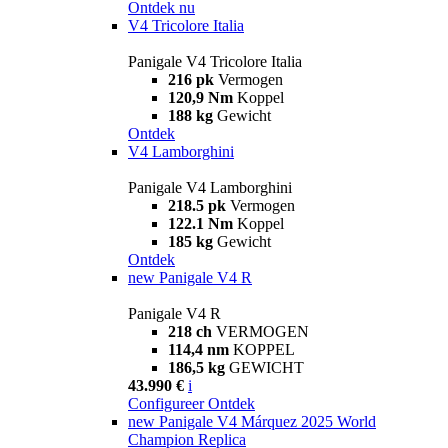
Ontdek nu
V4 Tricolore Italia
Panigale V4 Tricolore Italia
216 pk
Vermogen
120,9 Nm
Koppel
188 kg
Gewicht
Ontdek
V4 Lamborghini
Panigale V4 Lamborghini
218.5 pk
Vermogen
122.1 Nm
Koppel
185 kg
Gewicht
Ontdek
new
Panigale V4 R
Panigale V4 R
218 ch
VERMOGEN
114,4 nm
KOPPEL
186,5 kg
GEWICHT
43.990 €
i
Configureer
Ontdek
new
Panigale V4 Márquez 2025 World
Champion Replica