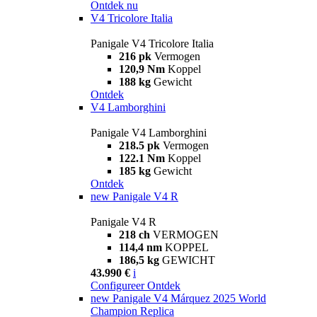
Ontdek nu
V4 Tricolore Italia
Panigale V4 Tricolore Italia
216 pk
Vermogen
120,9 Nm
Koppel
188 kg
Gewicht
Ontdek
V4 Lamborghini
Panigale V4 Lamborghini
218.5 pk
Vermogen
122.1 Nm
Koppel
185 kg
Gewicht
Ontdek
new
Panigale V4 R
Panigale V4 R
218 ch
VERMOGEN
114,4 nm
KOPPEL
186,5 kg
GEWICHT
43.990 €
i
Configureer
Ontdek
new
Panigale V4 Márquez 2025 World
Champion Replica