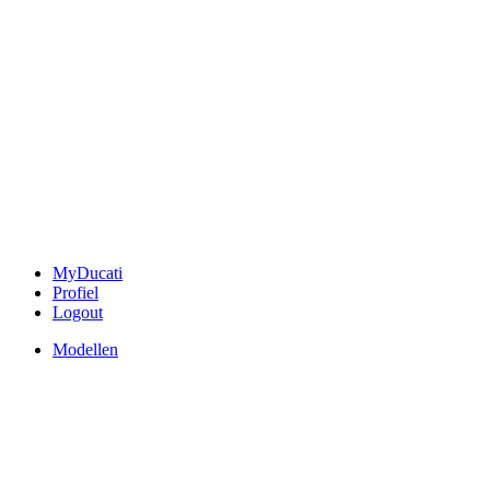
MyDucati
Profiel
Logout
Modellen