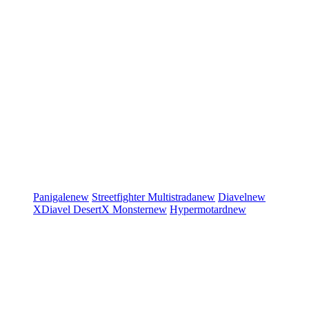
Panigale
new
Streetfighter
Multistrada
new
Diavel
new
XDiavel
DesertX
Monster
new
Hypermotard
new