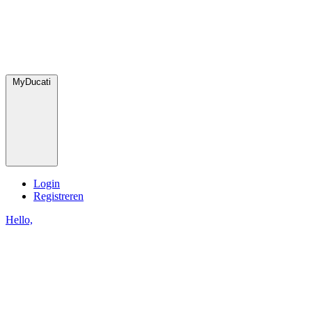
MyDucati
Login
Registreren
Hello,