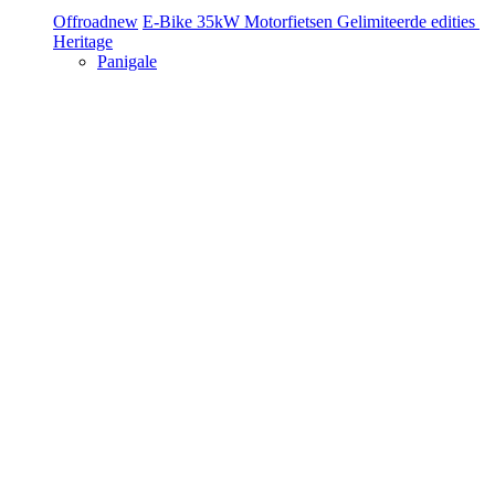
Offroad
new
E-Bike
35kW Motorfietsen
Gelimiteerde edities
Heritage
Panigale