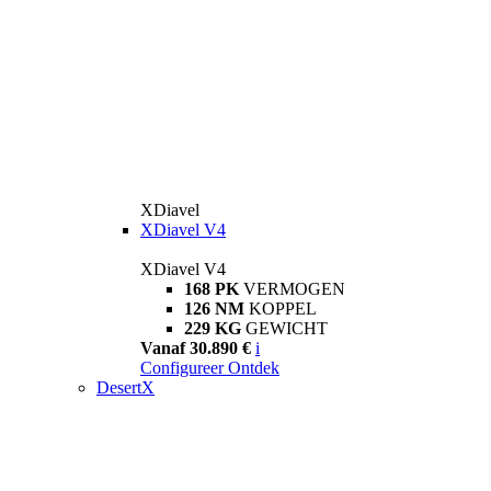
XDiavel
XDiavel V4
XDiavel V4
168 PK
VERMOGEN
126 NM
KOPPEL
229 KG
GEWICHT
Vanaf 30.890 €
i
Configureer
Ontdek
DesertX