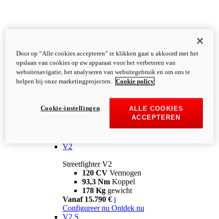
Door op “Alle cookies accepteren” te klikken gaat u akkoord met het
opslaan van cookies op uw apparaat voor het verbeteren van
websitenavigatie, het analyseren van websitegebruik en om ons te
helpen bij onze marketingprojecten.
Cookie policy
Cookie-instellingen
ALLE COOKIES
ACCEPTEREN
Streetfighter
V2
Streetfighter V2
120 CV
Vermogen
93,3 Nm
Koppel
178 Kg
gewicht
Vanaf 15.790 €
i
Configureer nu
Ontdek nu
V2 S