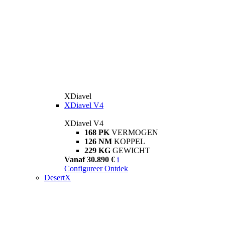
XDiavel
XDiavel V4
XDiavel V4
168 PK
VERMOGEN
126 NM
KOPPEL
229 KG
GEWICHT
Vanaf 30.890 €
i
Configureer
Ontdek
DesertX