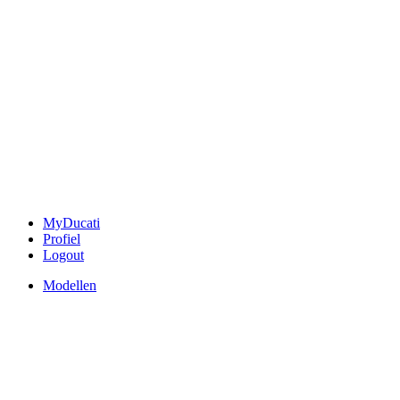
MyDucati
Profiel
Logout
Modellen