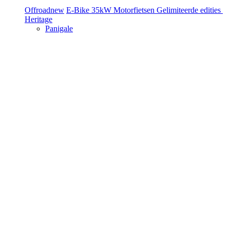
Offroad
new
E-Bike
35kW Motorfietsen
Gelimiteerde edities
Heritage
Panigale