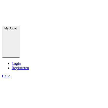
MyDucati
Login
Registreren
Hello,