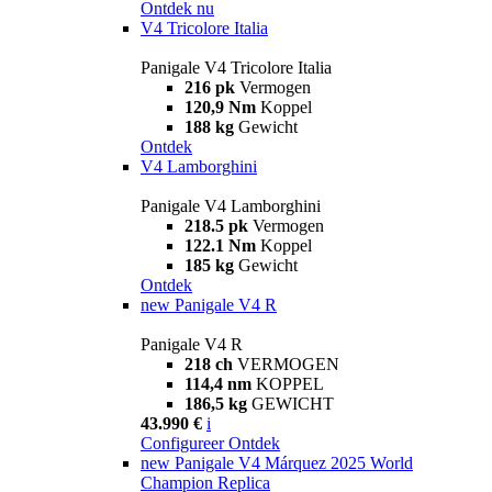
Ontdek nu
V4 Tricolore Italia
Panigale V4 Tricolore Italia
216 pk
Vermogen
120,9 Nm
Koppel
188 kg
Gewicht
Ontdek
V4 Lamborghini
Panigale V4 Lamborghini
218.5 pk
Vermogen
122.1 Nm
Koppel
185 kg
Gewicht
Ontdek
new
Panigale V4 R
Panigale V4 R
218 ch
VERMOGEN
114,4 nm
KOPPEL
186,5 kg
GEWICHT
43.990 €
i
Configureer
Ontdek
new
Panigale V4 Márquez 2025 World
Champion Replica