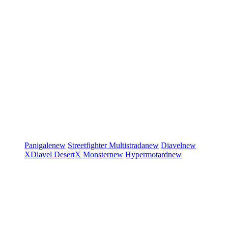
Panigale
new
Streetfighter
Multistrada
new
Diavel
new
XDiavel
DesertX
Monster
new
Hypermotard
new