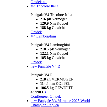
Ontdek nu
V4 Tricolore Italia
Panigale V4 Tricolore Italia
216 pk
Vermogen
120,9 Nm
Koppel
188 kg
Gewicht
Ontdek
V4 Lamborghini
Panigale V4 Lamborghini
218.5 pk
Vermogen
122.1 Nm
Koppel
185 kg
Gewicht
Ontdek
new
Panigale V4 R
Panigale V4 R
218 ch
VERMOGEN
114,4 nm
KOPPEL
186,5 kg
GEWICHT
43.990 €
i
Configureer
Ontdek
new
Panigale V4 Márquez 2025 World
Champion Replica