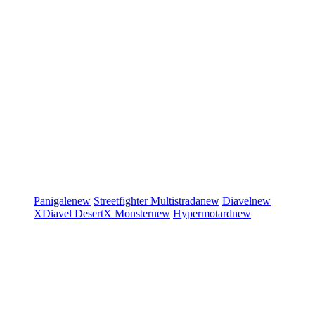
Panigale
new
Streetfighter
Multistrada
new
Diavel
new
XDiavel
DesertX
Monster
new
Hypermotard
new