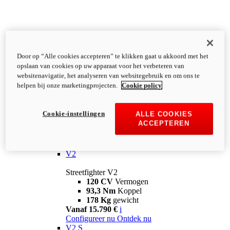
Door op “Alle cookies accepteren” te klikken gaat u akkoord met het
opslaan van cookies op uw apparaat voor het verbeteren van
websitenavigatie, het analyseren van websitegebruik en om ons te
helpen bij onze marketingprojecten.
Cookie policy
Cookie-instellingen
ALLE COOKIES
ACCEPTEREN
Streetfighter
V2
Streetfighter V2
120 CV
Vermogen
93,3 Nm
Koppel
178 Kg
gewicht
Vanaf 15.790 €
i
Configureer nu
Ontdek nu
V2 S