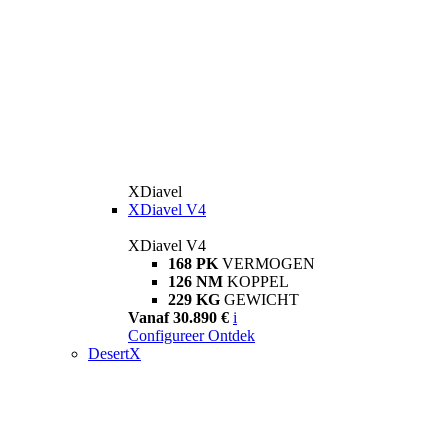
XDiavel
XDiavel V4
XDiavel V4
168 PK
VERMOGEN
126 NM
KOPPEL
229 KG
GEWICHT
Vanaf 30.890 €
i
Configureer
Ontdek
DesertX