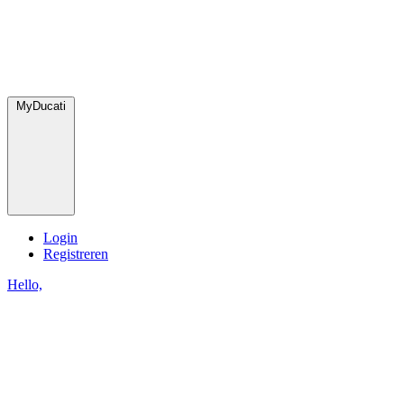
MyDucati
Login
Registreren
Hello,