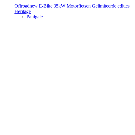
Offroad
new
E-Bike
35kW Motorfietsen
Gelimiteerde edities
Heritage
Panigale