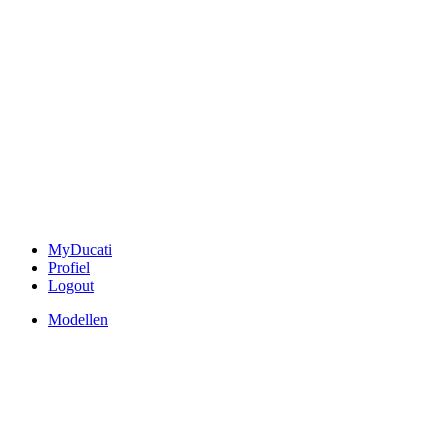
MyDucati
Profiel
Logout
Modellen