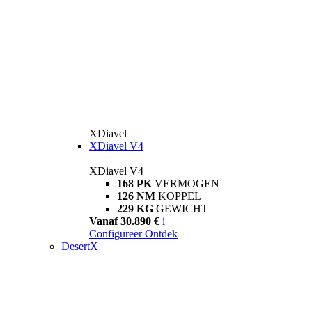
XDiavel
XDiavel V4
XDiavel V4
168 PK
VERMOGEN
126 NM
KOPPEL
229 KG
GEWICHT
Vanaf 30.890 €
i
Configureer
Ontdek
DesertX