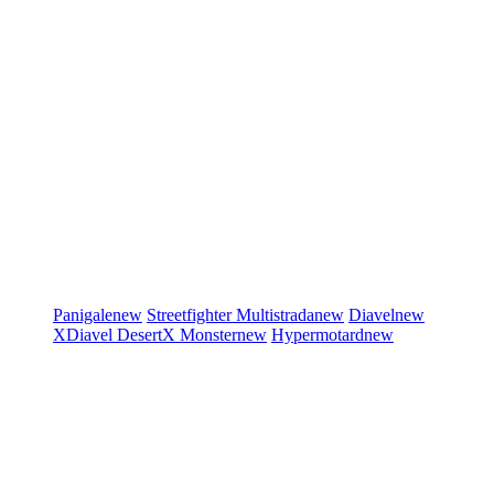
Panigale
new
Streetfighter
Multistrada
new
Diavel
new
XDiavel
DesertX
Monster
new
Hypermotard
new