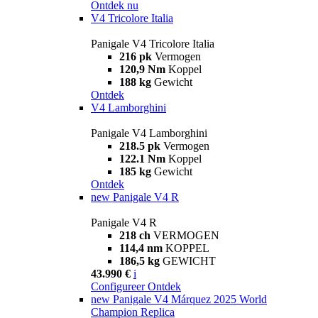
Ontdek nu
V4 Tricolore Italia
Panigale V4 Tricolore Italia
216 pk
Vermogen
120,9 Nm
Koppel
188 kg
Gewicht
Ontdek
V4 Lamborghini
Panigale V4 Lamborghini
218.5 pk
Vermogen
122.1 Nm
Koppel
185 kg
Gewicht
Ontdek
new
Panigale V4 R
Panigale V4 R
218 ch
VERMOGEN
114,4 nm
KOPPEL
186,5 kg
GEWICHT
43.990 €
i
Configureer
Ontdek
new
Panigale V4 Márquez 2025 World
Champion Replica