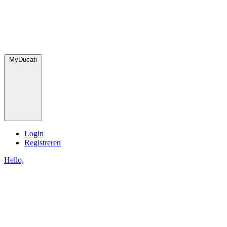
MyDucati
Login
Registreren
Hello,