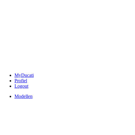
MyDucati
Profiel
Logout
Modellen