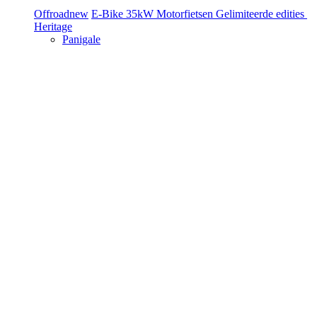
Offroad
new
E-Bike
35kW Motorfietsen
Gelimiteerde edities
Heritage
Panigale