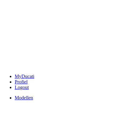
MyDucati
Profiel
Logout
Modellen