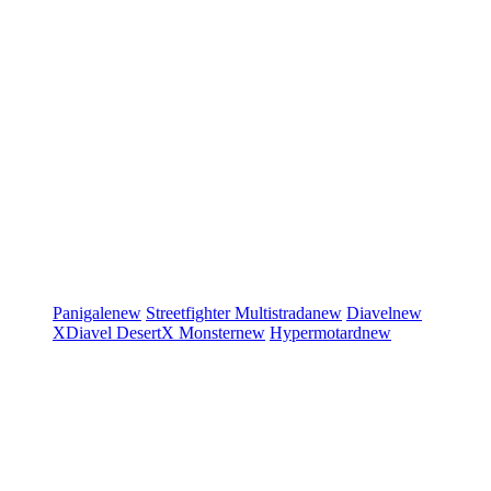
Panigale
new
Streetfighter
Multistrada
new
Diavel
new
XDiavel
DesertX
Monster
new
Hypermotard
new