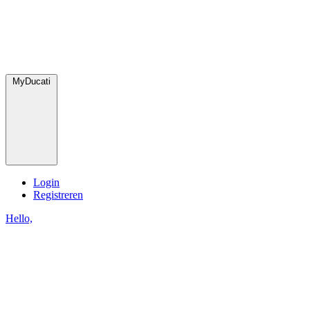
MyDucati
Login
Registreren
Hello,