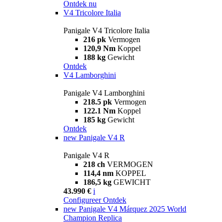
Ontdek nu
V4 Tricolore Italia
Panigale V4 Tricolore Italia
216 pk
Vermogen
120,9 Nm
Koppel
188 kg
Gewicht
Ontdek
V4 Lamborghini
Panigale V4 Lamborghini
218.5 pk
Vermogen
122.1 Nm
Koppel
185 kg
Gewicht
Ontdek
new
Panigale V4 R
Panigale V4 R
218 ch
VERMOGEN
114,4 nm
KOPPEL
186,5 kg
GEWICHT
43.990 €
i
Configureer
Ontdek
new
Panigale V4 Márquez 2025 World
Champion Replica