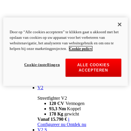
Door op “Alle cookies accepteren” te klikken gaat u akkoord met het
opslaan van cookies op uw apparaat voor het verbeteren van
websitenavigatie, het analyseren van websitegebruik en om ons te
helpen bij onze marketingprojecten.
Cookie policy
Cookie-instellingen
ALLE COOKIES
ACCEPTEREN
Streetfighter
V2
Streetfighter V2
120 CV
Vermogen
93,3 Nm
Koppel
178 Kg
gewicht
Vanaf 15.790 €
i
Configureer nu
Ontdek nu
V2 S