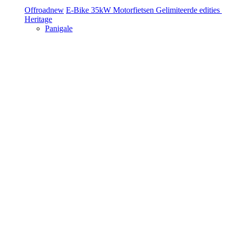
Offroad
new
E-Bike
35kW Motorfietsen
Gelimiteerde edities
Heritage
Panigale