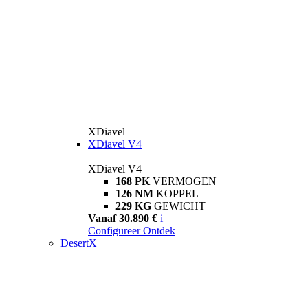
XDiavel
XDiavel V4
XDiavel V4
168 PK
VERMOGEN
126 NM
KOPPEL
229 KG
GEWICHT
Vanaf 30.890 €
i
Configureer
Ontdek
DesertX