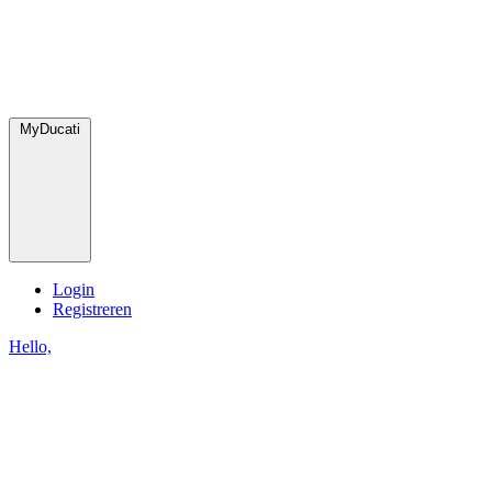
MyDucati
Login
Registreren
Hello,