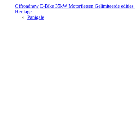
Offroad
new
E-Bike
35kW Motorfietsen
Gelimiteerde edities
Heritage
Panigale