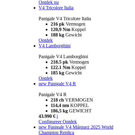
Ontdek nu
V4 Tricolore Italia
Panigale V4 Tricolore Italia
216 pk
Vermogen
120,9 Nm
Koppel
188 kg
Gewicht
Ontdek
V4 Lamborghini
Panigale V4 Lamborghini
218.5 pk
Vermogen
122.1 Nm
Koppel
185 kg
Gewicht
Ontdek
new
Panigale V4 R
Panigale V4 R
218 ch
VERMOGEN
114,4 nm
KOPPEL
186,5 kg
GEWICHT
43.990 €
i
Configureer
Ontdek
new
Panigale V4 Márquez 2025 World
Champion Replica