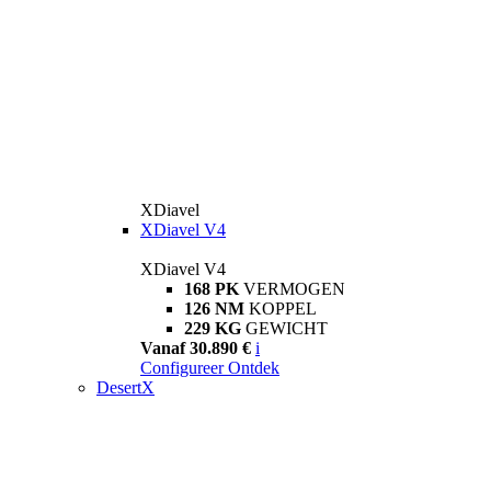
XDiavel
XDiavel V4
XDiavel V4
168 PK
VERMOGEN
126 NM
KOPPEL
229 KG
GEWICHT
Vanaf 30.890 €
i
Configureer
Ontdek
DesertX