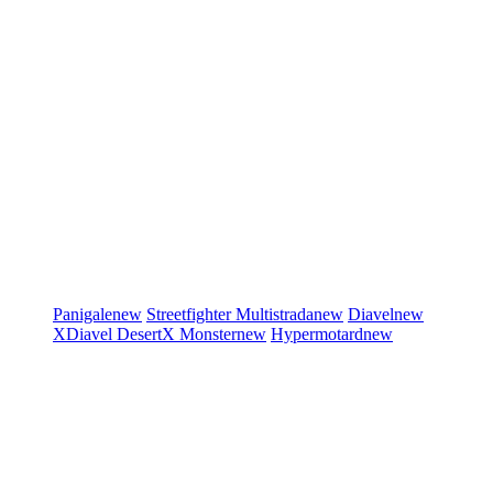
Panigale
new
Streetfighter
Multistrada
new
Diavel
new
XDiavel
DesertX
Monster
new
Hypermotard
new