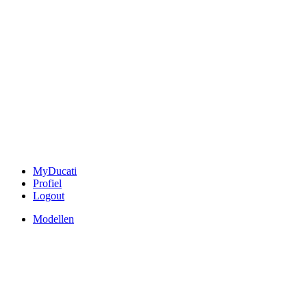
MyDucati
Profiel
Logout
Modellen