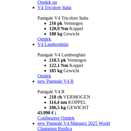
Ontdek nu
V4 Tricolore Italia
Panigale V4 Tricolore Italia
216 pk
Vermogen
120,9 Nm
Koppel
188 kg
Gewicht
Ontdek
V4 Lamborghini
Panigale V4 Lamborghini
218.5 pk
Vermogen
122.1 Nm
Koppel
185 kg
Gewicht
Ontdek
new
Panigale V4 R
Panigale V4 R
218 ch
VERMOGEN
114,4 nm
KOPPEL
186,5 kg
GEWICHT
43.990 €
i
Configureer
Ontdek
new
Panigale V4 Márquez 2025 World
Champion Replica