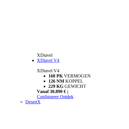
XDiavel
XDiavel V4
XDiavel V4
168 PK
VERMOGEN
126 NM
KOPPEL
229 KG
GEWICHT
Vanaf 30.890 €
i
Configureer
Ontdek
DesertX