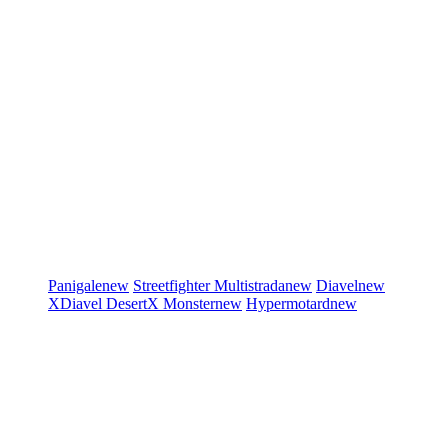
Panigale
new
Streetfighter
Multistrada
new
Diavel
new
XDiavel
DesertX
Monster
new
Hypermotard
new