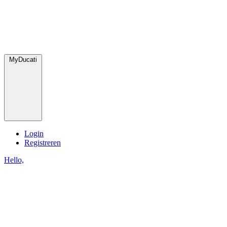
MyDucati
Login
Registreren
Hello,