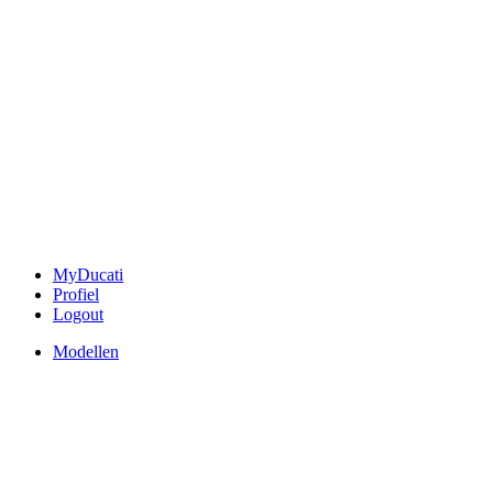
MyDucati
Profiel
Logout
Modellen