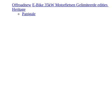
Offroad
new
E-Bike
35kW Motorfietsen
Gelimiteerde edities
Heritage
Panigale