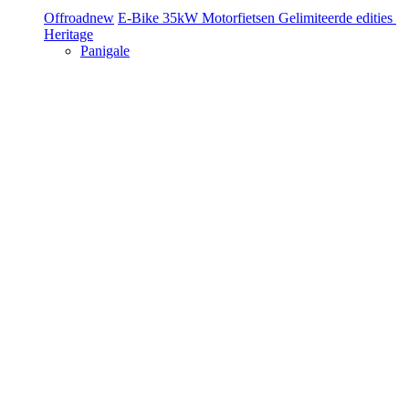
Offroad
new
E-Bike
35kW Motorfietsen
Gelimiteerde edities
Heritage
Panigale