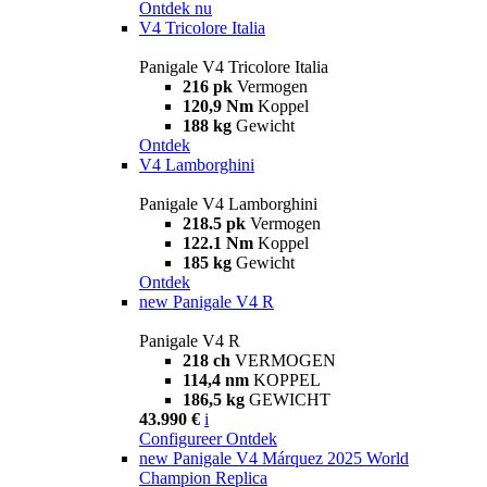
Ontdek nu
V4 Tricolore Italia
Panigale V4 Tricolore Italia
216 pk
Vermogen
120,9 Nm
Koppel
188 kg
Gewicht
Ontdek
V4 Lamborghini
Panigale V4 Lamborghini
218.5 pk
Vermogen
122.1 Nm
Koppel
185 kg
Gewicht
Ontdek
new
Panigale V4 R
Panigale V4 R
218 ch
VERMOGEN
114,4 nm
KOPPEL
186,5 kg
GEWICHT
43.990 €
i
Configureer
Ontdek
new
Panigale V4 Márquez 2025 World
Champion Replica