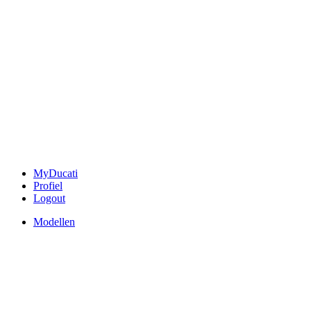
MyDucati
Profiel
Logout
Modellen