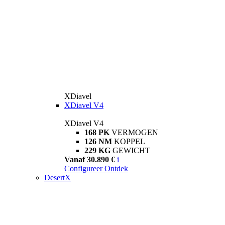
XDiavel
XDiavel V4
XDiavel V4
168 PK
VERMOGEN
126 NM
KOPPEL
229 KG
GEWICHT
Vanaf 30.890 €
i
Configureer
Ontdek
DesertX