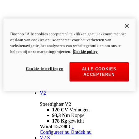
Door op “Alle cookies accepteren” te klikken gaat u akkoord met het
opslaan van cookies op uw apparaat voor het verbeteren van
websitenavigatie, het analyseren van websitegebruik en om ons te
helpen bij onze marketingprojecten.
Cookie policy
Cookie-instellingen
ALLE COOKIES
ACCEPTEREN
Streetfighter
V2
Streetfighter V2
120 CV
Vermogen
93,3 Nm
Koppel
178 Kg
gewicht
Vanaf 15.790 €
i
Configureer nu
Ontdek nu
V2 S