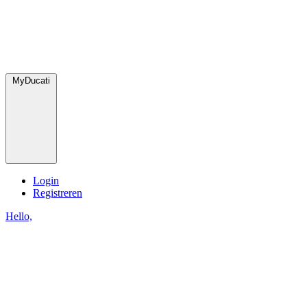
MyDucati
Login
Registreren
Hello,