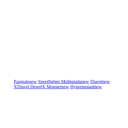
Panigale
new
Streetfighter
Multistrada
new
Diavel
new
XDiavel
DesertX
Monster
new
Hypermotard
new