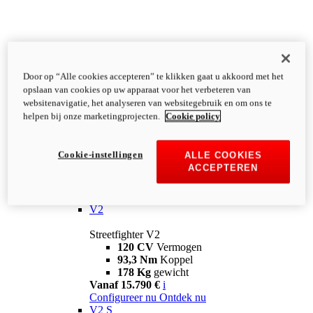
Door op “Alle cookies accepteren” te klikken gaat u akkoord met het
opslaan van cookies op uw apparaat voor het verbeteren van
websitenavigatie, het analyseren van websitegebruik en om ons te
helpen bij onze marketingprojecten.
Cookie policy
Cookie-instellingen
ALLE COOKIES
ACCEPTEREN
Streetfighter
V2
Streetfighter V2
120 CV
Vermogen
93,3 Nm
Koppel
178 Kg
gewicht
Vanaf 15.790 €
i
Configureer nu
Ontdek nu
V2 S