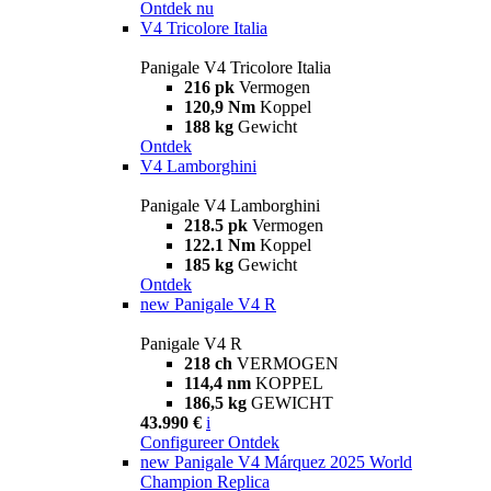
Ontdek nu
V4 Tricolore Italia
Panigale V4 Tricolore Italia
216 pk
Vermogen
120,9 Nm
Koppel
188 kg
Gewicht
Ontdek
V4 Lamborghini
Panigale V4 Lamborghini
218.5 pk
Vermogen
122.1 Nm
Koppel
185 kg
Gewicht
Ontdek
new
Panigale V4 R
Panigale V4 R
218 ch
VERMOGEN
114,4 nm
KOPPEL
186,5 kg
GEWICHT
43.990 €
i
Configureer
Ontdek
new
Panigale V4 Márquez 2025 World
Champion Replica