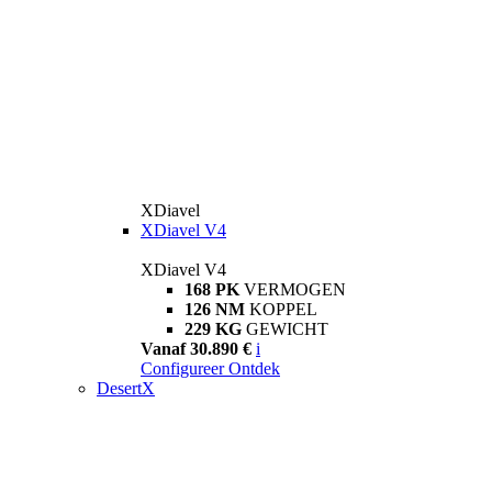
XDiavel
XDiavel V4
XDiavel V4
168 PK
VERMOGEN
126 NM
KOPPEL
229 KG
GEWICHT
Vanaf 30.890 €
i
Configureer
Ontdek
DesertX