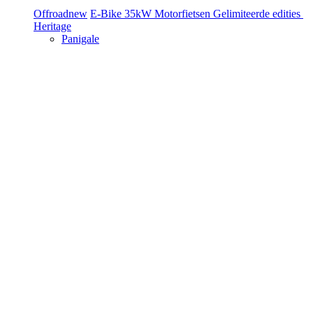
Offroad
new
E-Bike
35kW Motorfietsen
Gelimiteerde edities
Heritage
Panigale