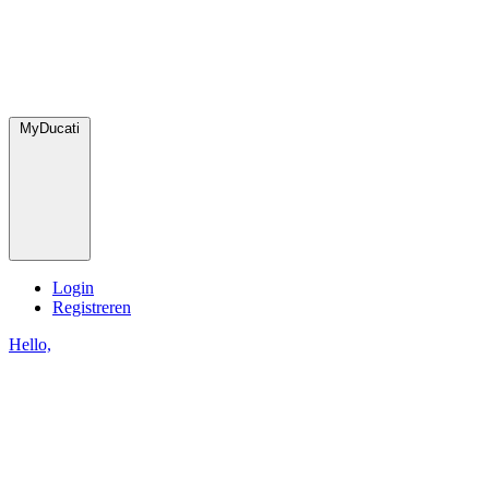
MyDucati
Login
Registreren
Hello,