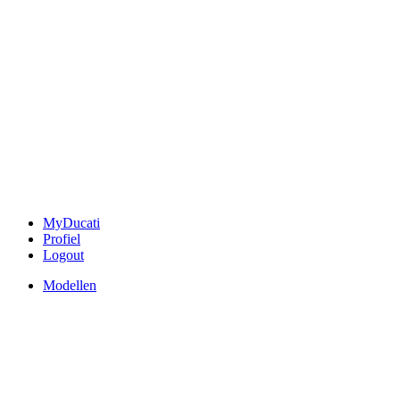
MyDucati
Profiel
Logout
Modellen