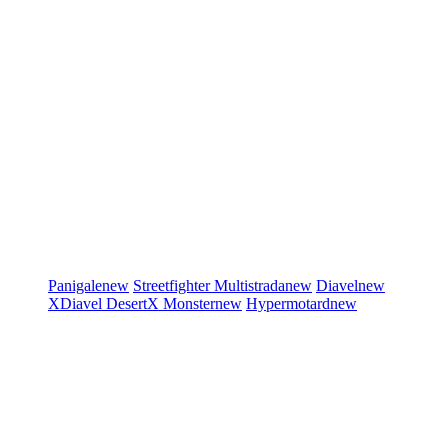
Panigale
new
Streetfighter
Multistrada
new
Diavel
new
XDiavel
DesertX
Monster
new
Hypermotard
new