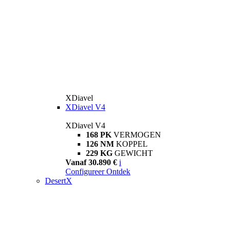
XDiavel
XDiavel V4
XDiavel V4
168 PK
VERMOGEN
126 NM
KOPPEL
229 KG
GEWICHT
Vanaf 30.890 €
i
Configureer
Ontdek
DesertX