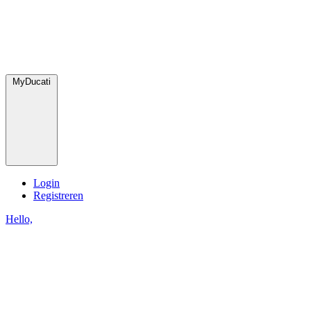
MyDucati
Login
Registreren
Hello,