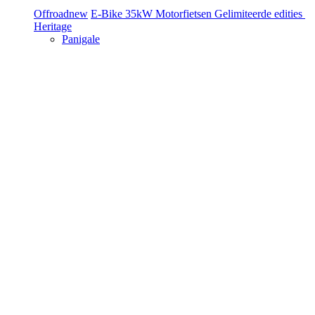
Offroad
new
E-Bike
35kW Motorfietsen
Gelimiteerde edities
Heritage
Panigale