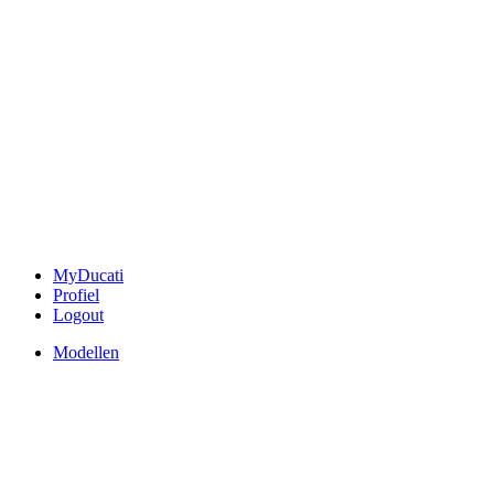
MyDucati
Profiel
Logout
Modellen