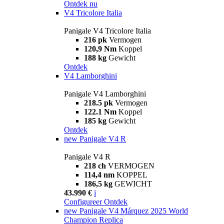
Ontdek nu
V4 Tricolore Italia
Panigale V4 Tricolore Italia
216 pk
Vermogen
120,9 Nm
Koppel
188 kg
Gewicht
Ontdek
V4 Lamborghini
Panigale V4 Lamborghini
218.5 pk
Vermogen
122.1 Nm
Koppel
185 kg
Gewicht
Ontdek
new
Panigale V4 R
Panigale V4 R
218 ch
VERMOGEN
114,4 nm
KOPPEL
186,5 kg
GEWICHT
43.990 €
i
Configureer
Ontdek
new
Panigale V4 Márquez 2025 World
Champion Replica