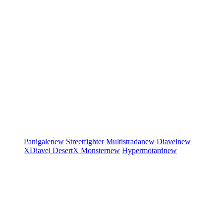
Panigale
new
Streetfighter
Multistrada
new
Diavel
new
XDiavel
DesertX
Monster
new
Hypermotard
new