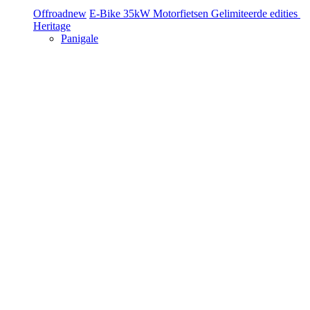
Offroad
new
E-Bike
35kW Motorfietsen
Gelimiteerde edities
Heritage
Panigale