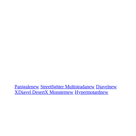
Panigale
new
Streetfighter
Multistrada
new
Diavel
new
XDiavel
DesertX
Monster
new
Hypermotard
new