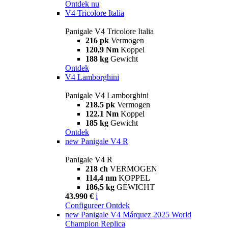
Ontdek nu
V4 Tricolore Italia
Panigale V4 Tricolore Italia
216 pk
Vermogen
120,9 Nm
Koppel
188 kg
Gewicht
Ontdek
V4 Lamborghini
Panigale V4 Lamborghini
218.5 pk
Vermogen
122.1 Nm
Koppel
185 kg
Gewicht
Ontdek
new
Panigale V4 R
Panigale V4 R
218 ch
VERMOGEN
114,4 nm
KOPPEL
186,5 kg
GEWICHT
43.990 €
i
Configureer
Ontdek
new
Panigale V4 Márquez 2025 World
Champion Replica