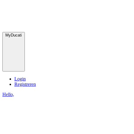
MyDucati
Login
Registreren
Hello,