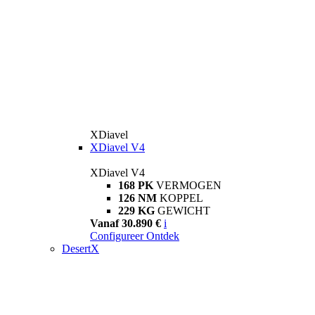
XDiavel
XDiavel V4
XDiavel V4
168 PK
VERMOGEN
126 NM
KOPPEL
229 KG
GEWICHT
Vanaf 30.890 €
i
Configureer
Ontdek
DesertX