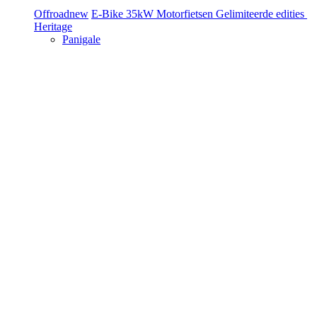
Offroad
new
E-Bike
35kW Motorfietsen
Gelimiteerde edities
Heritage
Panigale