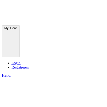
MyDucati
Login
Registreren
Hello,