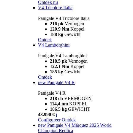
Ontdek nu
V4 Tricolore Italia
Panigale V4 Tricolore Italia
216 pk
Vermogen
120,9 Nm
Koppel
188 kg
Gewicht
Ontdek
V4 Lamborghini
Panigale V4 Lamborghini
218.5 pk
Vermogen
122.1 Nm
Koppel
185 kg
Gewicht
Ontdek
new
Panigale V4 R
Panigale V4 R
218 ch
VERMOGEN
114,4 nm
KOPPEL
186,5 kg
GEWICHT
43.990 €
i
Configureer
Ontdek
new
Panigale V4 Márquez 2025 World
Champion Replica