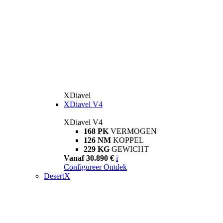
XDiavel
XDiavel V4
XDiavel V4
168 PK
VERMOGEN
126 NM
KOPPEL
229 KG
GEWICHT
Vanaf 30.890 €
i
Configureer
Ontdek
DesertX