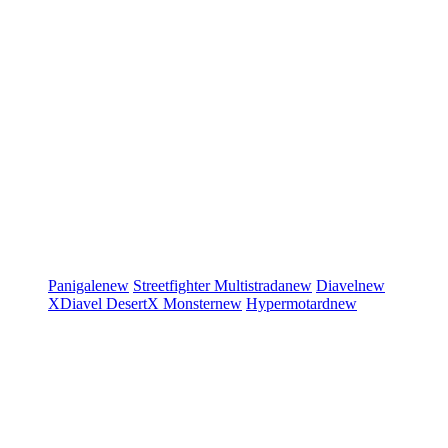
Panigale
new
Streetfighter
Multistrada
new
Diavel
new
XDiavel
DesertX
Monster
new
Hypermotard
new