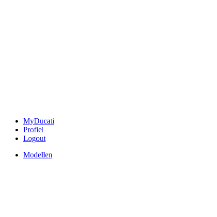
MyDucati
Profiel
Logout
Modellen