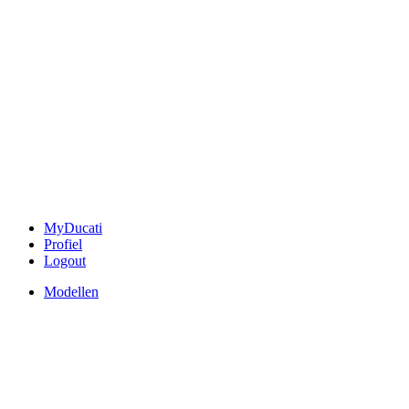
MyDucati
Profiel
Logout
Modellen