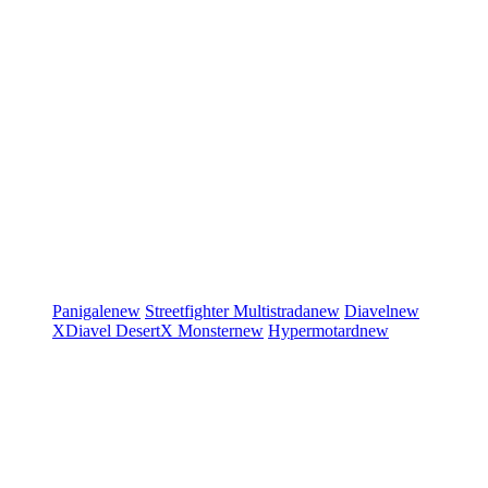
Panigale
new
Streetfighter
Multistrada
new
Diavel
new
XDiavel
DesertX
Monster
new
Hypermotard
new