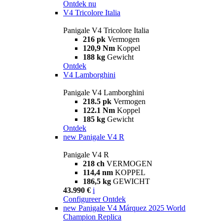
Ontdek nu
V4 Tricolore Italia
Panigale V4 Tricolore Italia
216 pk
Vermogen
120,9 Nm
Koppel
188 kg
Gewicht
Ontdek
V4 Lamborghini
Panigale V4 Lamborghini
218.5 pk
Vermogen
122.1 Nm
Koppel
185 kg
Gewicht
Ontdek
new
Panigale V4 R
Panigale V4 R
218 ch
VERMOGEN
114,4 nm
KOPPEL
186,5 kg
GEWICHT
43.990 €
i
Configureer
Ontdek
new
Panigale V4 Márquez 2025 World
Champion Replica