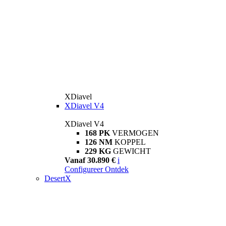
XDiavel
XDiavel V4
XDiavel V4
168 PK
VERMOGEN
126 NM
KOPPEL
229 KG
GEWICHT
Vanaf 30.890 €
i
Configureer
Ontdek
DesertX