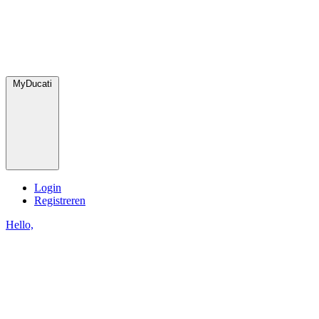
MyDucati
Login
Registreren
Hello,