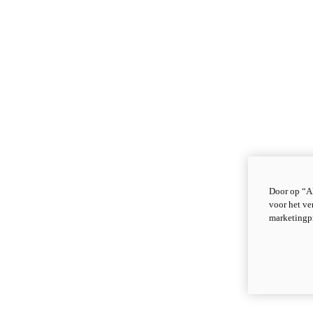
Door op “Al
voor het ve
marketingp