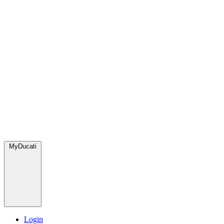
MyDucati
Login