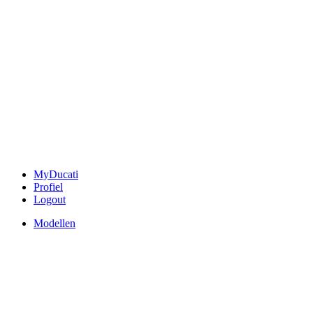
MyDucati
Profiel
Logout
Modellen