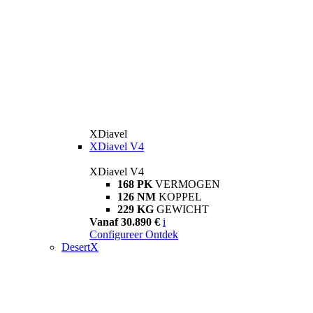
XDiavel
XDiavel V4
XDiavel V4
168 PK
VERMOGEN
126 NM
KOPPEL
229 KG
GEWICHT
Vanaf 30.890 €
i
Configureer
Ontdek
DesertX