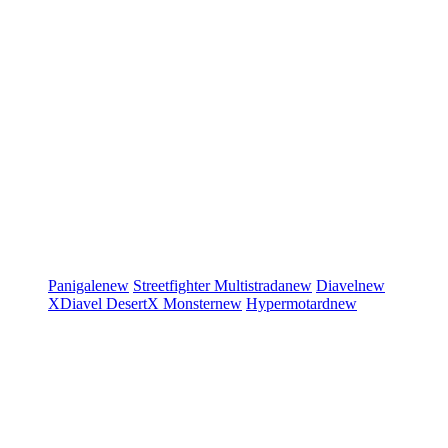
Panigale
new
Streetfighter
Multistrada
new
Diavel
new
XDiavel
DesertX
Monster
new
Hypermotard
new