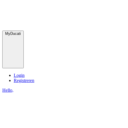
MyDucati
Login
Registreren
Hello,