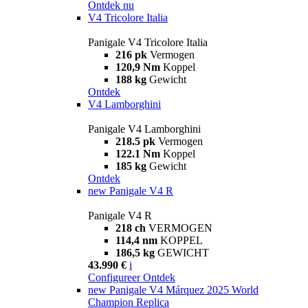
Ontdek nu
V4 Tricolore Italia
Panigale V4 Tricolore Italia
216 pk
Vermogen
120,9 Nm
Koppel
188 kg
Gewicht
Ontdek
V4 Lamborghini
Panigale V4 Lamborghini
218.5 pk
Vermogen
122.1 Nm
Koppel
185 kg
Gewicht
Ontdek
new
Panigale V4 R
Panigale V4 R
218 ch
VERMOGEN
114,4 nm
KOPPEL
186,5 kg
GEWICHT
43.990 €
i
Configureer
Ontdek
new
Panigale V4 Márquez 2025 World
Champion Replica