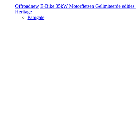
Offroad
new
E-Bike
35kW Motorfietsen
Gelimiteerde edities
Heritage
Panigale