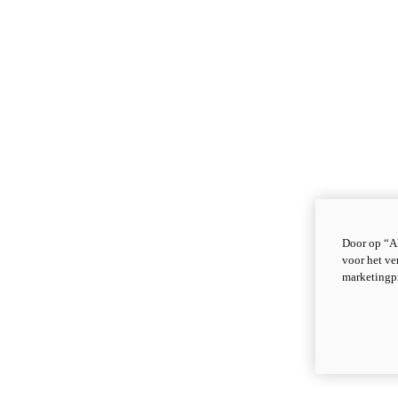
Door op “Al
voor het ve
marketingp