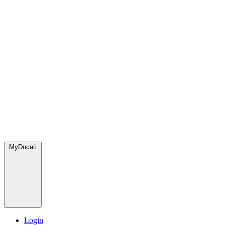
MyDucati
Login