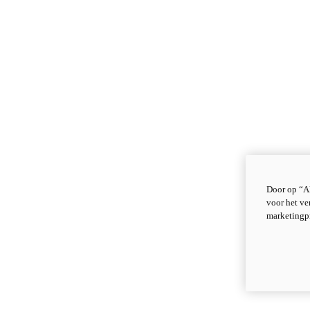
Door op “Al
voor het ve
marketingp