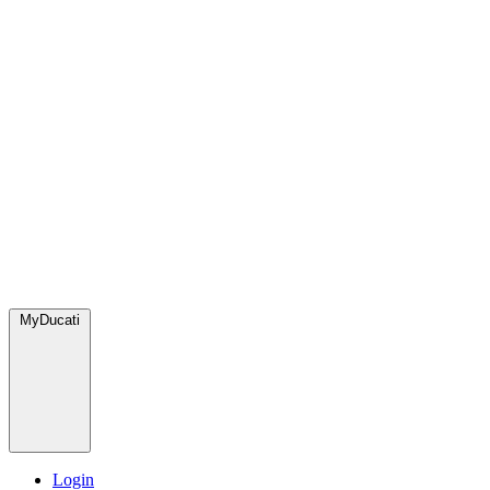
MyDucati
Login