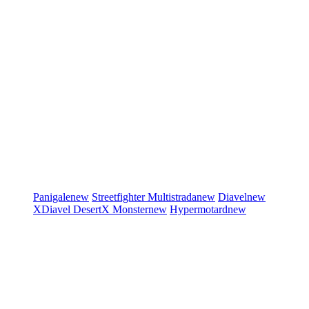
Panigale
new
Streetfighter
Multistrada
new
Diavel
new
XDiavel
DesertX
Monster
new
Hypermotard
new