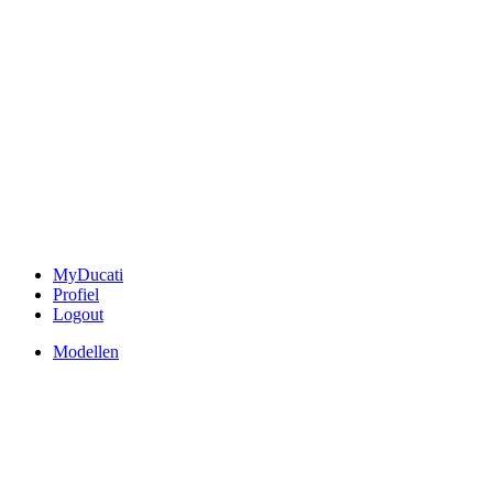
MyDucati
Profiel
Logout
Modellen