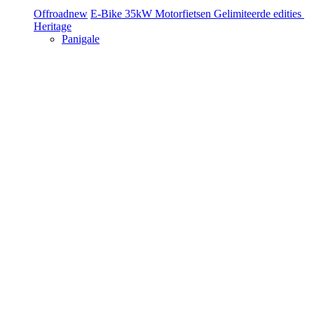
Offroad
new
E-Bike
35kW Motorfietsen
Gelimiteerde edities
Heritage
Panigale