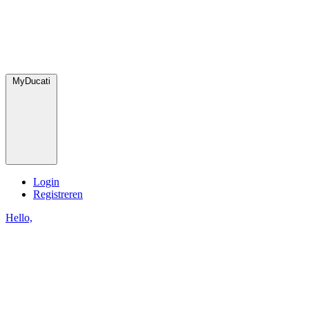
MyDucati
Login
Registreren
Hello,