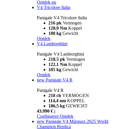
Ontdek nu
V4 Tricolore Italia
Panigale V4 Tricolore Italia
216 pk
Vermogen
120,9 Nm
Koppel
188 kg
Gewicht
Ontdek
V4 Lamborghini
Panigale V4 Lamborghini
218.5 pk
Vermogen
122.1 Nm
Koppel
185 kg
Gewicht
Ontdek
new
Panigale V4 R
Panigale V4 R
218 ch
VERMOGEN
114,4 nm
KOPPEL
186,5 kg
GEWICHT
43.990 €
i
Configureer
Ontdek
new
Panigale V4 Márquez 2025 World
Champion Replica