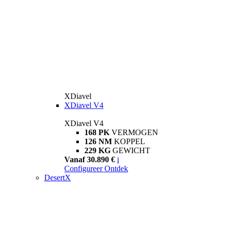
XDiavel
XDiavel V4
XDiavel V4
168 PK
VERMOGEN
126 NM
KOPPEL
229 KG
GEWICHT
Vanaf 30.890 €
i
Configureer
Ontdek
DesertX