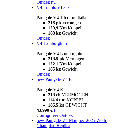
Ontdek nu
V4 Tricolore Italia
Panigale V4 Tricolore Italia
216 pk
Vermogen
120,9 Nm
Koppel
188 kg
Gewicht
Ontdek
V4 Lamborghini
Panigale V4 Lamborghini
218.5 pk
Vermogen
122.1 Nm
Koppel
185 kg
Gewicht
Ontdek
new
Panigale V4 R
Panigale V4 R
218 ch
VERMOGEN
114,4 nm
KOPPEL
186,5 kg
GEWICHT
43.990 €
i
Configureer
Ontdek
new
Panigale V4 Márquez 2025 World
Champion Replica