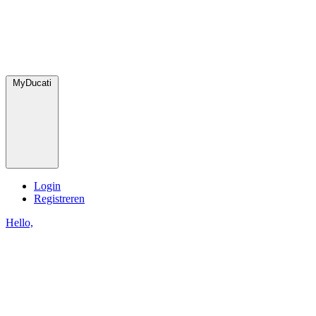
MyDucati
Login
Registreren
Hello,