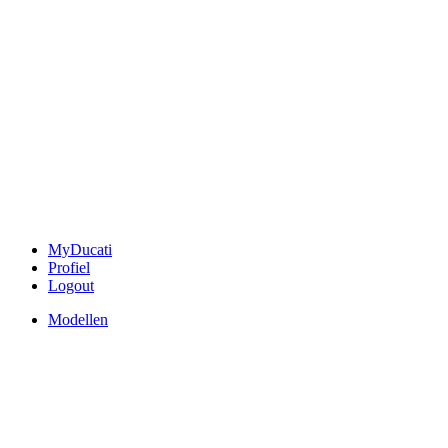
MyDucati
Profiel
Logout
Modellen