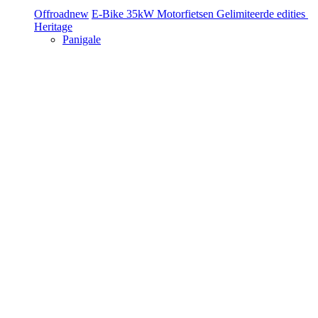
Offroad
new
E-Bike
35kW Motorfietsen
Gelimiteerde edities
Heritage
Panigale