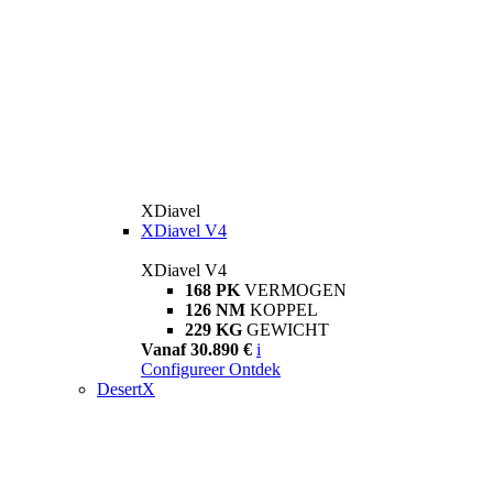
XDiavel
XDiavel V4
XDiavel V4
168 PK
VERMOGEN
126 NM
KOPPEL
229 KG
GEWICHT
Vanaf 30.890 €
i
Configureer
Ontdek
DesertX