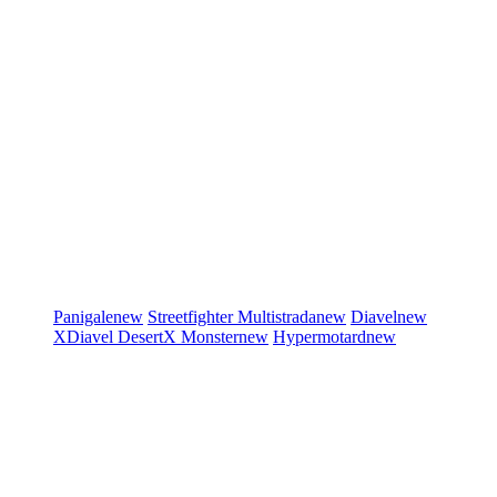
Panigale
new
Streetfighter
Multistrada
new
Diavel
new
XDiavel
DesertX
Monster
new
Hypermotard
new