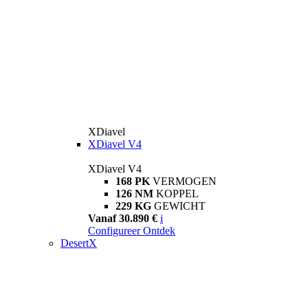
XDiavel
XDiavel V4
XDiavel V4
168 PK
VERMOGEN
126 NM
KOPPEL
229 KG
GEWICHT
Vanaf 30.890 €
i
Configureer
Ontdek
DesertX