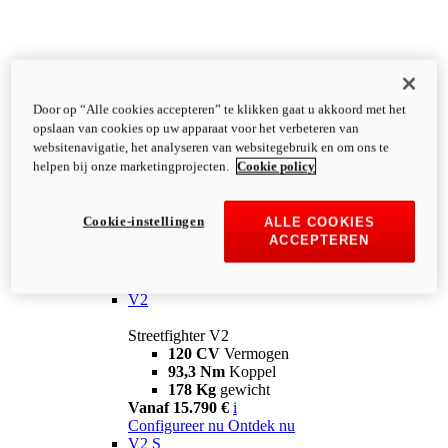
Door op “Alle cookies accepteren” te klikken gaat u akkoord met het
opslaan van cookies op uw apparaat voor het verbeteren van
websitenavigatie, het analyseren van websitegebruik en om ons te
helpen bij onze marketingprojecten.
Cookie policy
Cookie-instellingen
ALLE COOKIES
ACCEPTEREN
Streetfighter
V2
Streetfighter V2
120 CV
Vermogen
93,3 Nm
Koppel
178 Kg
gewicht
Vanaf 15.790 €
i
Configureer nu
Ontdek nu
V2 S