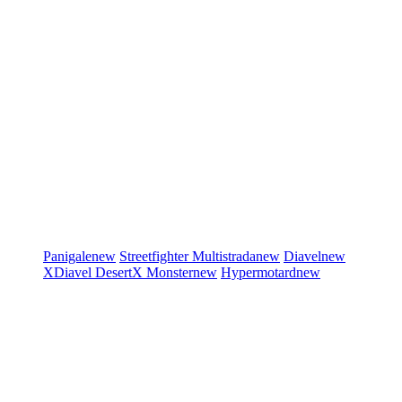
Panigale
new
Streetfighter
Multistrada
new
Diavel
new
XDiavel
DesertX
Monster
new
Hypermotard
new