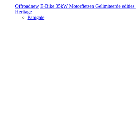
Offroad
new
E-Bike
35kW Motorfietsen
Gelimiteerde edities
Heritage
Panigale