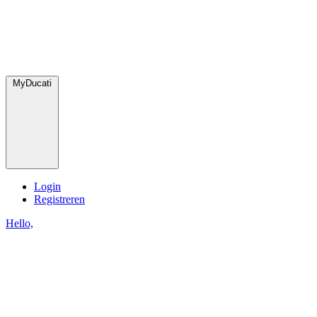
MyDucati
Login
Registreren
Hello,