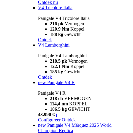
Ontdek nu
V4 Tricolore Italia
Panigale V4 Tricolore Italia
216 pk
Vermogen
120,9 Nm
Koppel
188 kg
Gewicht
Ontdek
V4 Lamborghini
Panigale V4 Lamborghini
218.5 pk
Vermogen
122.1 Nm
Koppel
185 kg
Gewicht
Ontdek
new
Panigale V4 R
Panigale V4 R
218 ch
VERMOGEN
114,4 nm
KOPPEL
186,5 kg
GEWICHT
43.990 €
i
Configureer
Ontdek
new
Panigale V4 Márquez 2025 World
Champion Replica