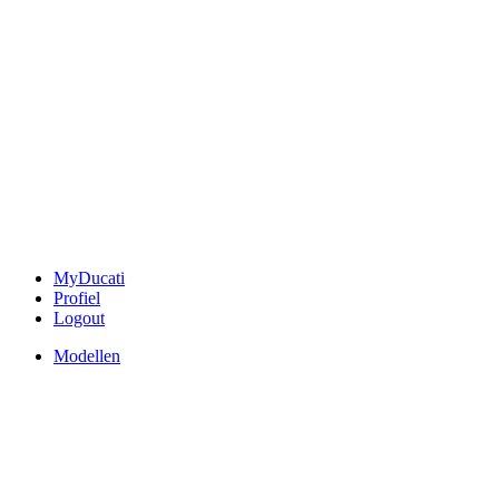
MyDucati
Profiel
Logout
Modellen