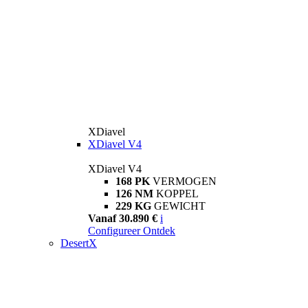
XDiavel
XDiavel V4
XDiavel V4
168 PK
VERMOGEN
126 NM
KOPPEL
229 KG
GEWICHT
Vanaf 30.890 €
i
Configureer
Ontdek
DesertX