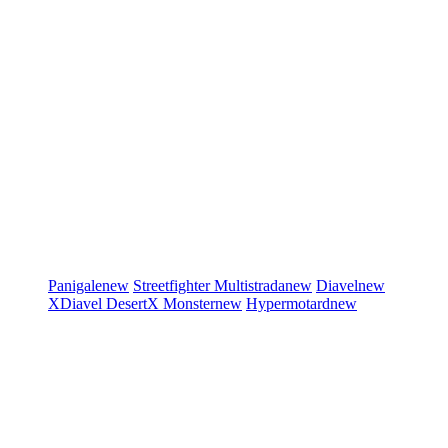
Panigale
new
Streetfighter
Multistrada
new
Diavel
new
XDiavel
DesertX
Monster
new
Hypermotard
new