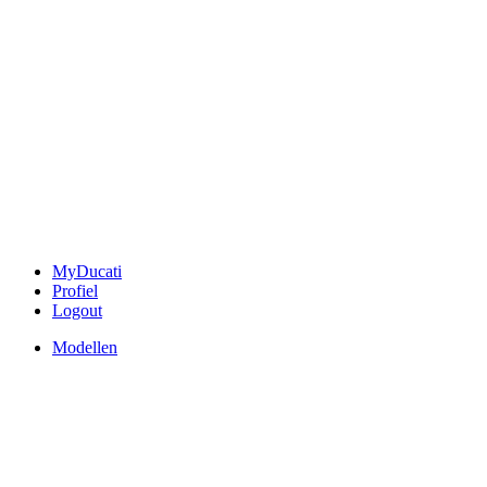
MyDucati
Profiel
Logout
Modellen