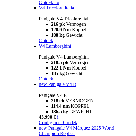
Ontdek nu
V4 Tricolore Italia
Panigale V4 Tricolore Italia
216 pk
Vermogen
120,9 Nm
Koppel
188 kg
Gewicht
Ontdek
V4 Lamborghini
Panigale V4 Lamborghini
218.5 pk
Vermogen
122.1 Nm
Koppel
185 kg
Gewicht
Ontdek
new
Panigale V4 R
Panigale V4 R
218 ch
VERMOGEN
114,4 nm
KOPPEL
186,5 kg
GEWICHT
43.990 €
i
Configureer
Ontdek
new
Panigale V4 Márquez 2025 World
Champion Replica