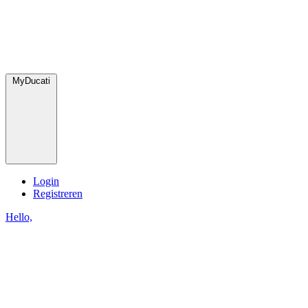
MyDucati
Login
Registreren
Hello,