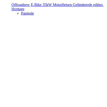
Offroad
new
E-Bike
35kW Motorfietsen
Gelimiteerde edities
Heritage
Panigale