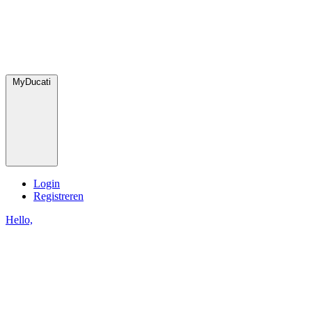
MyDucati
Login
Registreren
Hello,