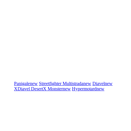
Panigale
new
Streetfighter
Multistrada
new
Diavel
new
XDiavel
DesertX
Monster
new
Hypermotard
new