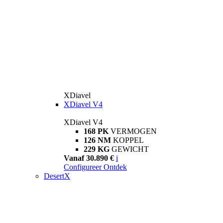
XDiavel
XDiavel V4
XDiavel V4
168 PK
VERMOGEN
126 NM
KOPPEL
229 KG
GEWICHT
Vanaf 30.890 €
i
Configureer
Ontdek
DesertX