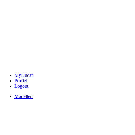
MyDucati
Profiel
Logout
Modellen