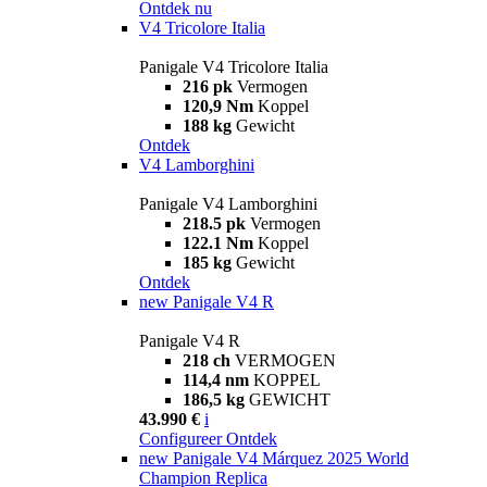
Ontdek nu
V4 Tricolore Italia
Panigale V4 Tricolore Italia
216 pk
Vermogen
120,9 Nm
Koppel
188 kg
Gewicht
Ontdek
V4 Lamborghini
Panigale V4 Lamborghini
218.5 pk
Vermogen
122.1 Nm
Koppel
185 kg
Gewicht
Ontdek
new
Panigale V4 R
Panigale V4 R
218 ch
VERMOGEN
114,4 nm
KOPPEL
186,5 kg
GEWICHT
43.990 €
i
Configureer
Ontdek
new
Panigale V4 Márquez 2025 World
Champion Replica