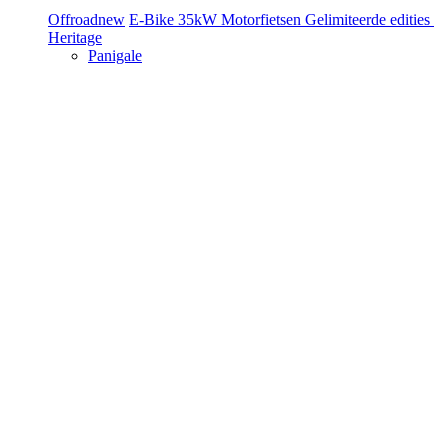
Offroad
new
E-Bike
35kW Motorfietsen
Gelimiteerde edities
Heritage
Panigale