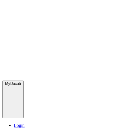
MyDucati
Login