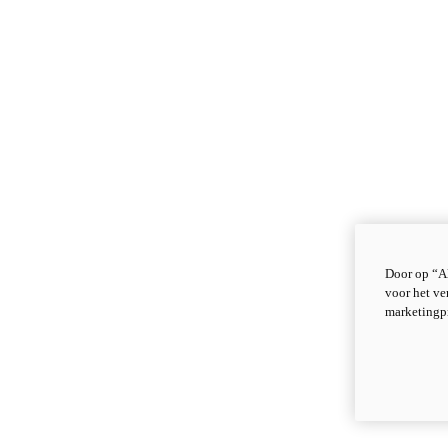
Door op “Al
voor het ve
marketingp