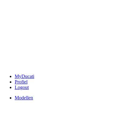
MyDucati
Profiel
Logout
Modellen