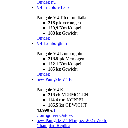
Ontdek nu
V4 Tricolore Italia
Panigale V4 Tricolore Italia
216 pk
Vermogen
120,9 Nm
Koppel
188 kg
Gewicht
Ontdek
V4 Lamborghini
Panigale V4 Lamborghini
218.5 pk
Vermogen
122.1 Nm
Koppel
185 kg
Gewicht
Ontdek
new
Panigale V4 R
Panigale V4 R
218 ch
VERMOGEN
114,4 nm
KOPPEL
186,5 kg
GEWICHT
43.990 €
i
Configureer
Ontdek
new
Panigale V4 Márquez 2025 World
Champion Replica