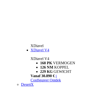
XDiavel
XDiavel V4
XDiavel V4
168 PK
VERMOGEN
126 NM
KOPPEL
229 KG
GEWICHT
Vanaf 30.890 €
i
Configureer
Ontdek
DesertX