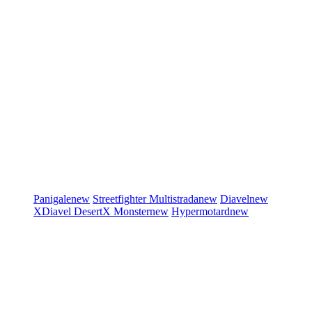
Panigale
new
Streetfighter
Multistrada
new
Diavel
new
XDiavel
DesertX
Monster
new
Hypermotard
new