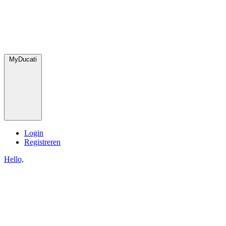
MyDucati
Login
Registreren
Hello,