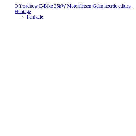
Offroad
new
E-Bike
35kW Motorfietsen
Gelimiteerde edities
Heritage
Panigale