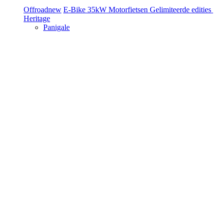
Offroad
new
E-Bike
35kW Motorfietsen
Gelimiteerde edities
Heritage
Panigale