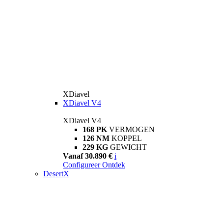
XDiavel
XDiavel V4
XDiavel V4
168 PK
VERMOGEN
126 NM
KOPPEL
229 KG
GEWICHT
Vanaf 30.890 €
i
Configureer
Ontdek
DesertX