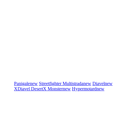
Panigale
new
Streetfighter
Multistrada
new
Diavel
new
XDiavel
DesertX
Monster
new
Hypermotard
new