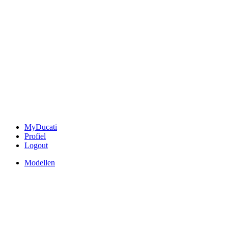
MyDucati
Profiel
Logout
Modellen