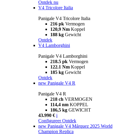
Ontdek nu
V4 Tricolore Italia
Panigale V4 Tricolore Italia
216 pk
Vermogen
120,9 Nm
Koppel
188 kg
Gewicht
Ontdek
V4 Lamborghini
Panigale V4 Lamborghini
218.5 pk
Vermogen
122.1 Nm
Koppel
185 kg
Gewicht
Ontdek
new
Panigale V4 R
Panigale V4 R
218 ch
VERMOGEN
114,4 nm
KOPPEL
186,5 kg
GEWICHT
43.990 €
i
Configureer
Ontdek
new
Panigale V4 Márquez 2025 World
Champion Replica