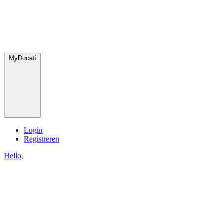
MyDucati
Login
Registreren
Hello,