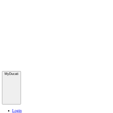
MyDucati
Login