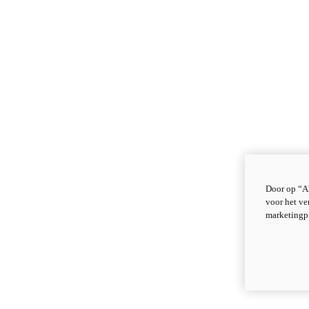
Door op “Al
voor het ve
marketingp