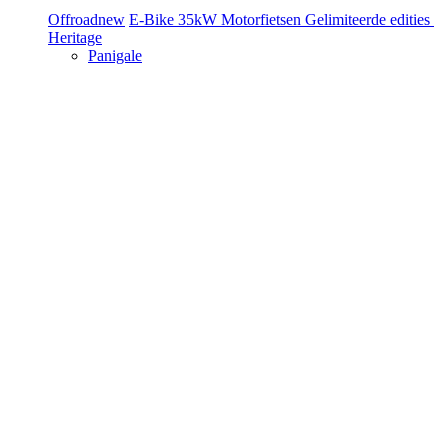
Offroad
new
E-Bike
35kW Motorfietsen
Gelimiteerde edities
Heritage
Panigale