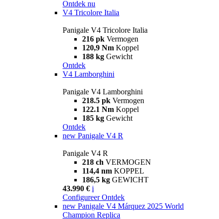
Ontdek nu
V4 Tricolore Italia
Panigale V4 Tricolore Italia
216 pk
Vermogen
120,9 Nm
Koppel
188 kg
Gewicht
Ontdek
V4 Lamborghini
Panigale V4 Lamborghini
218.5 pk
Vermogen
122.1 Nm
Koppel
185 kg
Gewicht
Ontdek
new
Panigale V4 R
Panigale V4 R
218 ch
VERMOGEN
114,4 nm
KOPPEL
186,5 kg
GEWICHT
43.990 €
i
Configureer
Ontdek
new
Panigale V4 Márquez 2025 World
Champion Replica