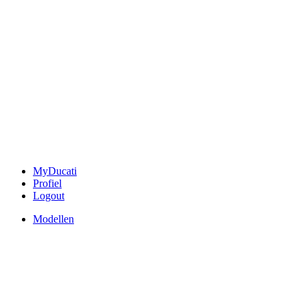
MyDucati
Profiel
Logout
Modellen