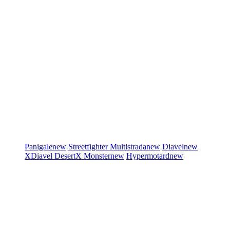
Panigale
new
Streetfighter
Multistrada
new
Diavel
new
XDiavel
DesertX
Monster
new
Hypermotard
new