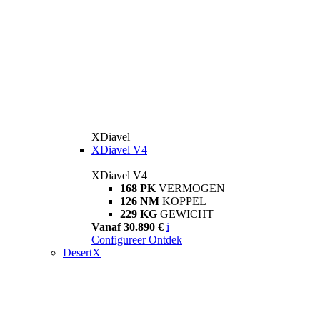
XDiavel
XDiavel V4
XDiavel V4
168 PK
VERMOGEN
126 NM
KOPPEL
229 KG
GEWICHT
Vanaf 30.890 €
i
Configureer
Ontdek
DesertX