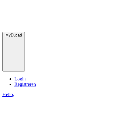
MyDucati
Login
Registreren
Hello,