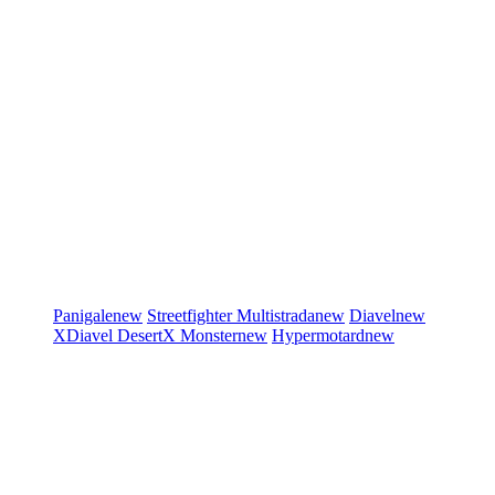
Panigale
new
Streetfighter
Multistrada
new
Diavel
new
XDiavel
DesertX
Monster
new
Hypermotard
new