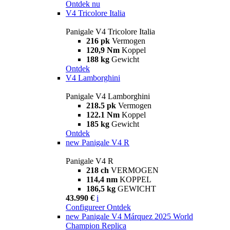
Ontdek nu
V4 Tricolore Italia
Panigale V4 Tricolore Italia
216 pk
Vermogen
120,9 Nm
Koppel
188 kg
Gewicht
Ontdek
V4 Lamborghini
Panigale V4 Lamborghini
218.5 pk
Vermogen
122.1 Nm
Koppel
185 kg
Gewicht
Ontdek
new
Panigale V4 R
Panigale V4 R
218 ch
VERMOGEN
114,4 nm
KOPPEL
186,5 kg
GEWICHT
43.990 €
i
Configureer
Ontdek
new
Panigale V4 Márquez 2025 World
Champion Replica