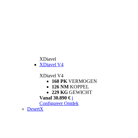
XDiavel
XDiavel V4
XDiavel V4
168 PK
VERMOGEN
126 NM
KOPPEL
229 KG
GEWICHT
Vanaf 30.890 €
i
Configureer
Ontdek
DesertX