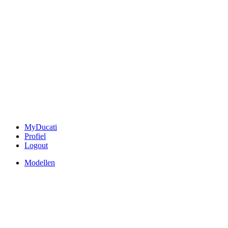
MyDucati
Profiel
Logout
Modellen