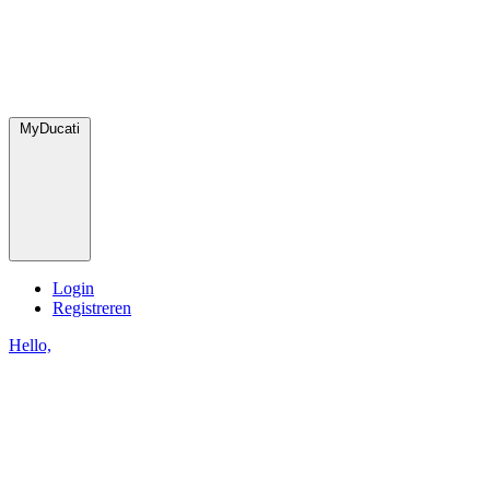
MyDucati
Login
Registreren
Hello,