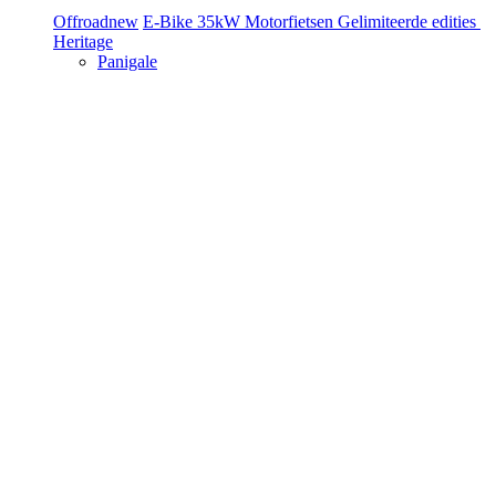
Offroad
new
E-Bike
35kW Motorfietsen
Gelimiteerde edities
Heritage
Panigale