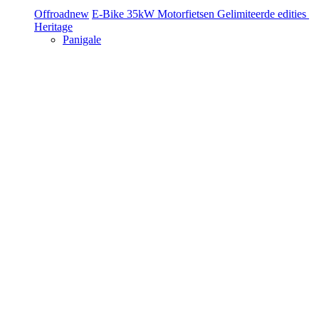
Offroad
new
E-Bike
35kW Motorfietsen
Gelimiteerde edities
Heritage
Panigale