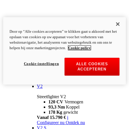
Door op “Alle cookies accepteren” te klikken gaat u akkoord met het
opslaan van cookies op uw apparaat voor het verbeteren van
websitenavigatie, het analyseren van websitegebruik en om ons te
helpen bij onze marketingprojecten.
Cookie policy
Cookie-instellingen
ALLE COOKIES
ACCEPTEREN
Streetfighter
V2
Streetfighter V2
120 CV
Vermogen
93,3 Nm
Koppel
178 Kg
gewicht
Vanaf 15.790 €
i
Configureer nu
Ontdek nu
V2 S