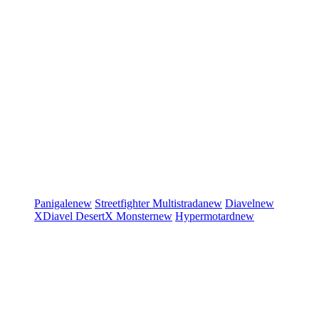
Panigale
new
Streetfighter
Multistrada
new
Diavel
new
XDiavel
DesertX
Monster
new
Hypermotard
new