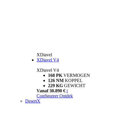
XDiavel
XDiavel V4
XDiavel V4
168 PK
VERMOGEN
126 NM
KOPPEL
229 KG
GEWICHT
Vanaf 30.890 €
i
Configureer
Ontdek
DesertX