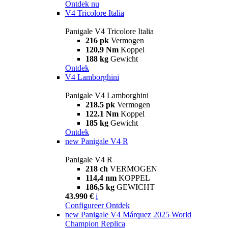
Ontdek nu
V4 Tricolore Italia
Panigale V4 Tricolore Italia
216 pk
Vermogen
120,9 Nm
Koppel
188 kg
Gewicht
Ontdek
V4 Lamborghini
Panigale V4 Lamborghini
218.5 pk
Vermogen
122.1 Nm
Koppel
185 kg
Gewicht
Ontdek
new
Panigale V4 R
Panigale V4 R
218 ch
VERMOGEN
114,4 nm
KOPPEL
186,5 kg
GEWICHT
43.990 €
i
Configureer
Ontdek
new
Panigale V4 Márquez 2025 World
Champion Replica