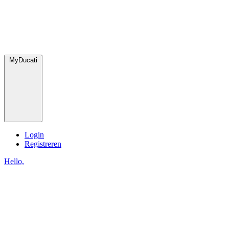
MyDucati
Login
Registreren
Hello,