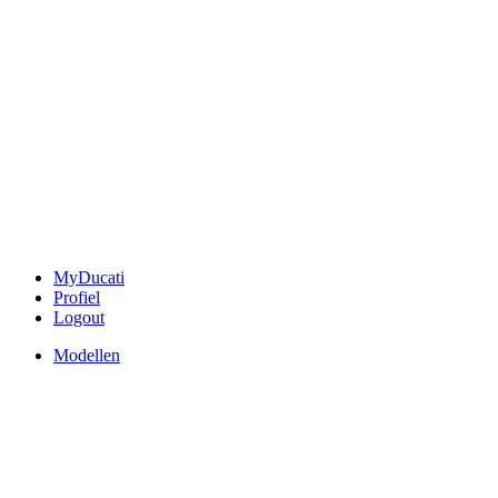
MyDucati
Profiel
Logout
Modellen