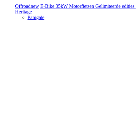
Offroad
new
E-Bike
35kW Motorfietsen
Gelimiteerde edities
Heritage
Panigale