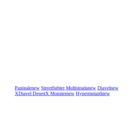
Panigale
new
Streetfighter
Multistrada
new
Diavel
new
XDiavel
DesertX
Monster
new
Hypermotard
new