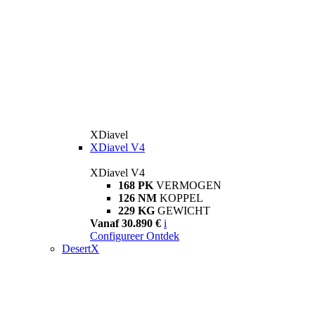
XDiavel
XDiavel V4
XDiavel V4
168 PK
VERMOGEN
126 NM
KOPPEL
229 KG
GEWICHT
Vanaf 30.890 €
i
Configureer
Ontdek
DesertX