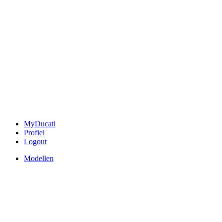
MyDucati
Profiel
Logout
Modellen