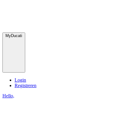
MyDucati
Login
Registreren
Hello,