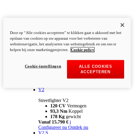
Door op “Alle cookies accepteren” te klikken gaat u akkoord met het
opslaan van cookies op uw apparaat voor het verbeteren van
websitenavigatie, het analyseren van websitegebruik en om ons te
helpen bij onze marketingprojecten.
Cookie policy
Cookie-instellingen
ALLE COOKIES
ACCEPTEREN
Streetfighter
V2
Streetfighter V2
120 CV
Vermogen
93,3 Nm
Koppel
178 Kg
gewicht
Vanaf 15.790 €
i
Configureer nu
Ontdek nu
V2 S