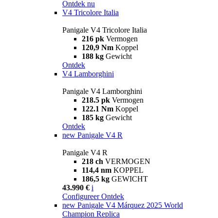
Ontdek nu
V4 Tricolore Italia
Panigale V4 Tricolore Italia
216 pk
Vermogen
120,9 Nm
Koppel
188 kg
Gewicht
Ontdek
V4 Lamborghini
Panigale V4 Lamborghini
218.5 pk
Vermogen
122.1 Nm
Koppel
185 kg
Gewicht
Ontdek
new
Panigale V4 R
Panigale V4 R
218 ch
VERMOGEN
114,4 nm
KOPPEL
186,5 kg
GEWICHT
43.990 €
i
Configureer
Ontdek
new
Panigale V4 Márquez 2025 World
Champion Replica