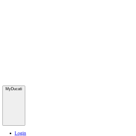
MyDucati
Login