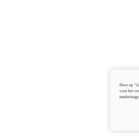
Door op “Al
voor het ve
marketingp