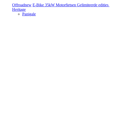
Offroad
new
E-Bike
35kW Motorfietsen
Gelimiteerde edities
Heritage
Panigale