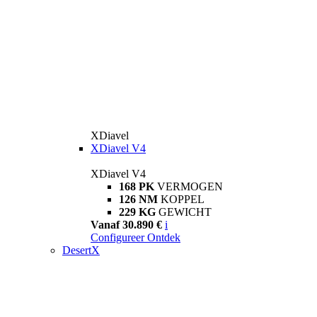
XDiavel
XDiavel V4
XDiavel V4
168 PK
VERMOGEN
126 NM
KOPPEL
229 KG
GEWICHT
Vanaf 30.890 €
i
Configureer
Ontdek
DesertX