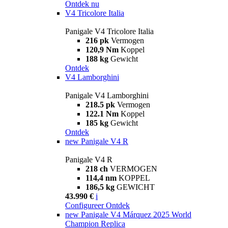
Ontdek nu
V4 Tricolore Italia
Panigale V4 Tricolore Italia
216 pk
Vermogen
120,9 Nm
Koppel
188 kg
Gewicht
Ontdek
V4 Lamborghini
Panigale V4 Lamborghini
218.5 pk
Vermogen
122.1 Nm
Koppel
185 kg
Gewicht
Ontdek
new
Panigale V4 R
Panigale V4 R
218 ch
VERMOGEN
114,4 nm
KOPPEL
186,5 kg
GEWICHT
43.990 €
i
Configureer
Ontdek
new
Panigale V4 Márquez 2025 World
Champion Replica