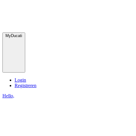
MyDucati
Login
Registreren
Hello,