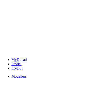
MyDucati
Profiel
Logout
Modellen