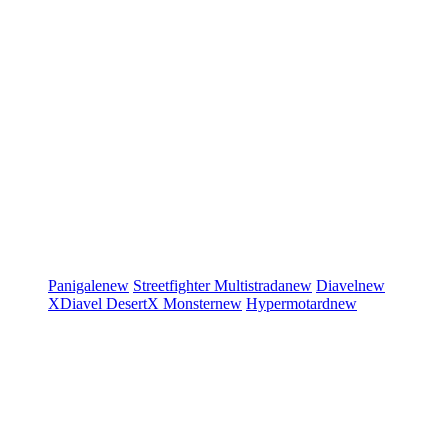
Panigale
new
Streetfighter
Multistrada
new
Diavel
new
XDiavel
DesertX
Monster
new
Hypermotard
new