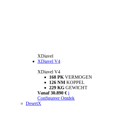
XDiavel
XDiavel V4
XDiavel V4
168 PK
VERMOGEN
126 NM
KOPPEL
229 KG
GEWICHT
Vanaf 30.890 €
i
Configureer
Ontdek
DesertX