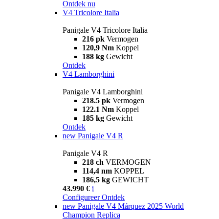
Ontdek nu
V4 Tricolore Italia
Panigale V4 Tricolore Italia
216 pk
Vermogen
120,9 Nm
Koppel
188 kg
Gewicht
Ontdek
V4 Lamborghini
Panigale V4 Lamborghini
218.5 pk
Vermogen
122.1 Nm
Koppel
185 kg
Gewicht
Ontdek
new
Panigale V4 R
Panigale V4 R
218 ch
VERMOGEN
114,4 nm
KOPPEL
186,5 kg
GEWICHT
43.990 €
i
Configureer
Ontdek
new
Panigale V4 Márquez 2025 World
Champion Replica