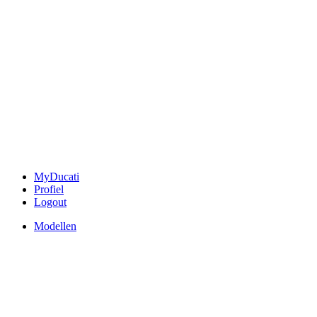
MyDucati
Profiel
Logout
Modellen