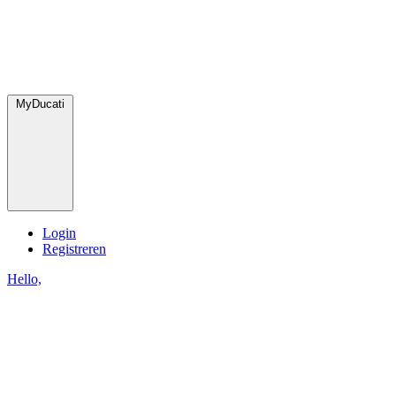
MyDucati
Login
Registreren
Hello,