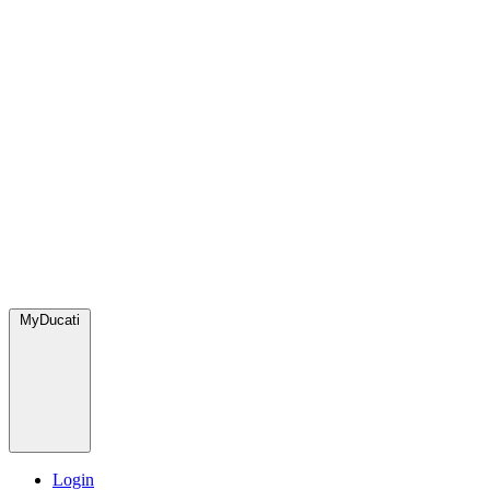
MyDucati
Login