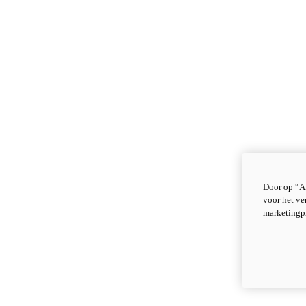
Door op “Al
voor het ve
marketingp