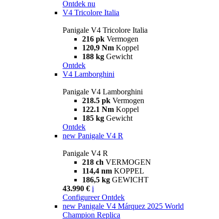
Ontdek nu
V4 Tricolore Italia
Panigale V4 Tricolore Italia
216 pk
Vermogen
120,9 Nm
Koppel
188 kg
Gewicht
Ontdek
V4 Lamborghini
Panigale V4 Lamborghini
218.5 pk
Vermogen
122.1 Nm
Koppel
185 kg
Gewicht
Ontdek
new
Panigale V4 R
Panigale V4 R
218 ch
VERMOGEN
114,4 nm
KOPPEL
186,5 kg
GEWICHT
43.990 €
i
Configureer
Ontdek
new
Panigale V4 Márquez 2025 World
Champion Replica