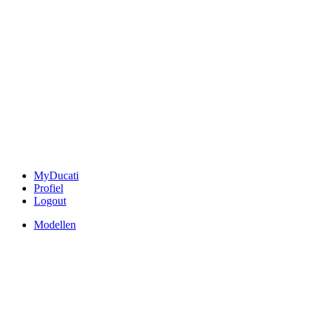
MyDucati
Profiel
Logout
Modellen