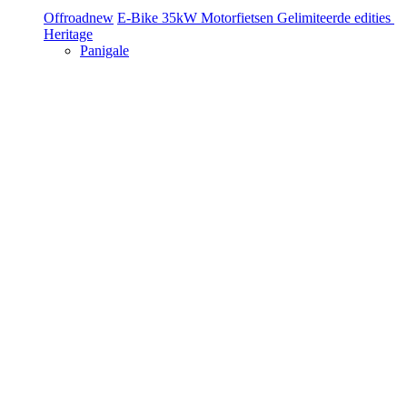
Offroad
new
E-Bike
35kW Motorfietsen
Gelimiteerde edities
Heritage
Panigale