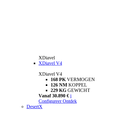
XDiavel
XDiavel V4
XDiavel V4
168 PK
VERMOGEN
126 NM
KOPPEL
229 KG
GEWICHT
Vanaf 30.890 €
i
Configureer
Ontdek
DesertX