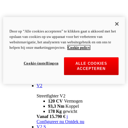
Door op “Alle cookies accepteren” te klikken gaat u akkoord met het
opslaan van cookies op uw apparaat voor het verbeteren van
websitenavigatie, het analyseren van websitegebruik en om ons te
helpen bij onze marketingprojecten.
Cookie policy
Cookie-instellingen
ALLE COOKIES
ACCEPTEREN
Streetfighter
V2
Streetfighter V2
120 CV
Vermogen
93,3 Nm
Koppel
178 Kg
gewicht
Vanaf 15.790 €
i
Configureer nu
Ontdek nu
V2 S