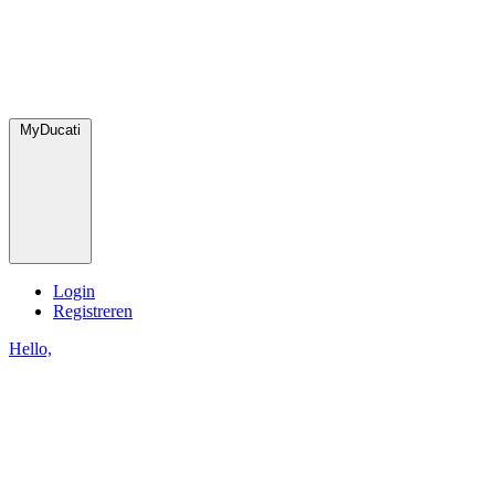
MyDucati
Login
Registreren
Hello,