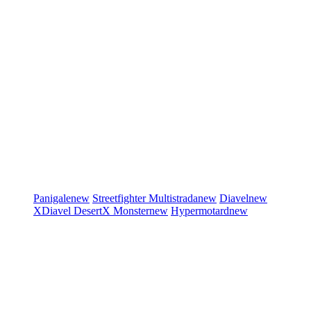
Panigale
new
Streetfighter
Multistrada
new
Diavel
new
XDiavel
DesertX
Monster
new
Hypermotard
new