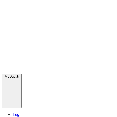
MyDucati
Login