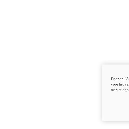
Door op “Al
voor het ve
marketingp