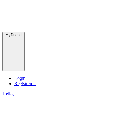
MyDucati
Login
Registreren
Hello,