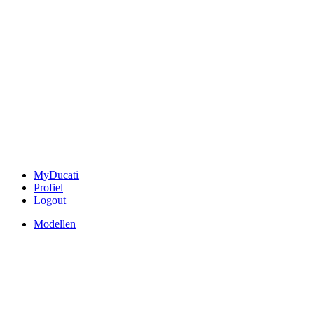
MyDucati
Profiel
Logout
Modellen