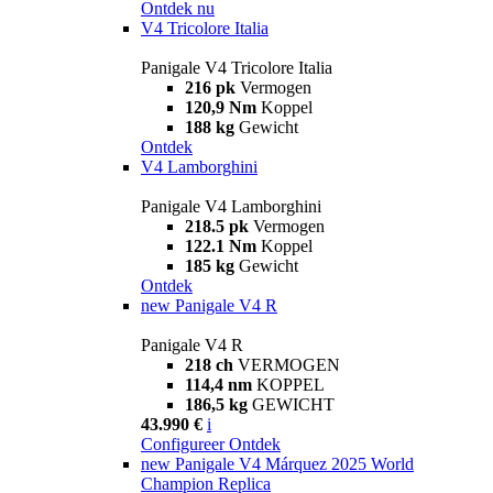
Ontdek nu
V4 Tricolore Italia
Panigale V4 Tricolore Italia
216 pk
Vermogen
120,9 Nm
Koppel
188 kg
Gewicht
Ontdek
V4 Lamborghini
Panigale V4 Lamborghini
218.5 pk
Vermogen
122.1 Nm
Koppel
185 kg
Gewicht
Ontdek
new
Panigale V4 R
Panigale V4 R
218 ch
VERMOGEN
114,4 nm
KOPPEL
186,5 kg
GEWICHT
43.990 €
i
Configureer
Ontdek
new
Panigale V4 Márquez 2025 World
Champion Replica