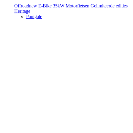
Offroad
new
E-Bike
35kW Motorfietsen
Gelimiteerde edities
Heritage
Panigale