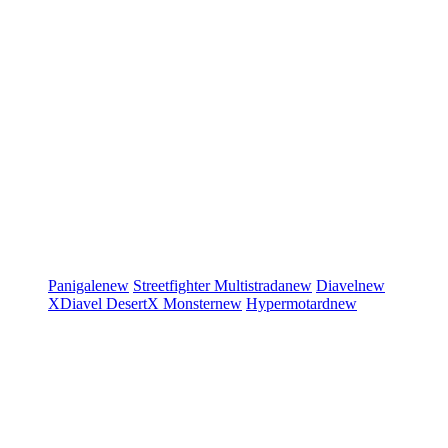
Panigale
new
Streetfighter
Multistrada
new
Diavel
new
XDiavel
DesertX
Monster
new
Hypermotard
new