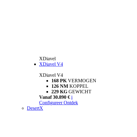
XDiavel
XDiavel V4
XDiavel V4
168 PK
VERMOGEN
126 NM
KOPPEL
229 KG
GEWICHT
Vanaf 30.890 €
i
Configureer
Ontdek
DesertX