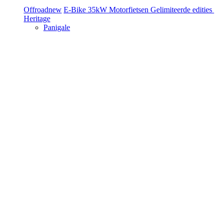
Offroad
new
E-Bike
35kW Motorfietsen
Gelimiteerde edities
Heritage
Panigale