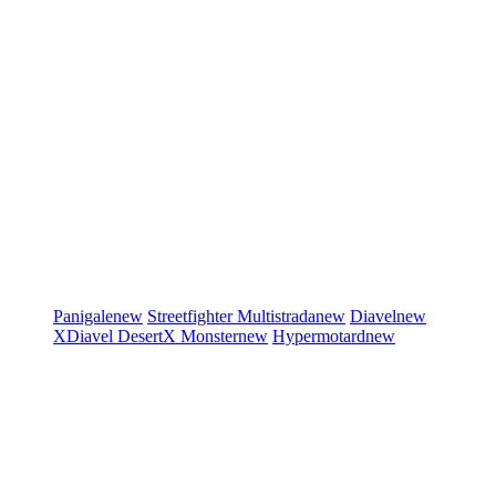
Panigale
new
Streetfighter
Multistrada
new
Diavel
new
XDiavel
DesertX
Monster
new
Hypermotard
new