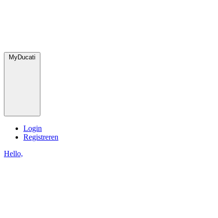
MyDucati
Login
Registreren
Hello,