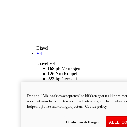
Diavel
V4
Diavel V4
168 pk
Vermogen
126 Nm
Koppel
223 kg
Gewicht
Vanaf 28.990 €
i
Configureer
Ontdek meer
new
V4 RS
Door op “Alle cookies accepteren” te klikken gaat u akkoord me
apparaat voor het verbeteren van websitenavigatie, het analyser
Diavel V4 RS
helpen bij onze marketingprojecten.
Cookie policy
182 pk
VERMOGEN
120 Nm
KOPPEL
220 kg
GEWICHT
Cookie-instellingen
ALLE C
Vanaf 40.590 €
i