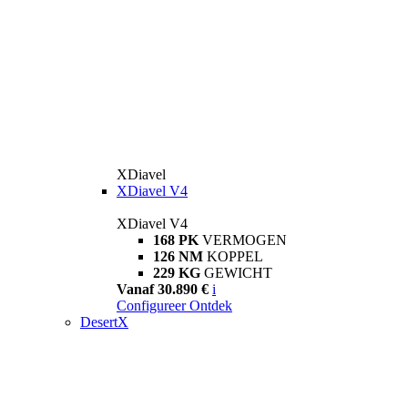
XDiavel
XDiavel V4
XDiavel V4
168 PK
VERMOGEN
126 NM
KOPPEL
229 KG
GEWICHT
Vanaf 30.890 €
i
Configureer
Ontdek
DesertX