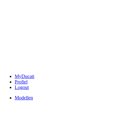
MyDucati
Profiel
Logout
Modellen