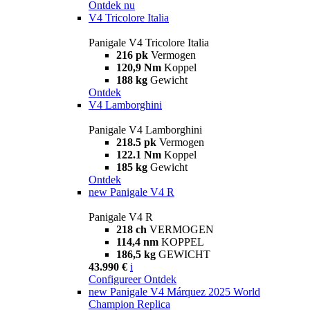
Ontdek nu
V4 Tricolore Italia
Panigale V4 Tricolore Italia
216 pk
Vermogen
120,9 Nm
Koppel
188 kg
Gewicht
Ontdek
V4 Lamborghini
Panigale V4 Lamborghini
218.5 pk
Vermogen
122.1 Nm
Koppel
185 kg
Gewicht
Ontdek
new
Panigale V4 R
Panigale V4 R
218 ch
VERMOGEN
114,4 nm
KOPPEL
186,5 kg
GEWICHT
43.990 €
i
Configureer
Ontdek
new
Panigale V4 Márquez 2025 World
Champion Replica