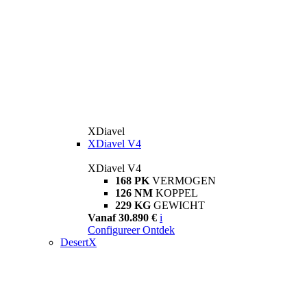
XDiavel
XDiavel V4
XDiavel V4
168 PK
VERMOGEN
126 NM
KOPPEL
229 KG
GEWICHT
Vanaf 30.890 €
i
Configureer
Ontdek
DesertX