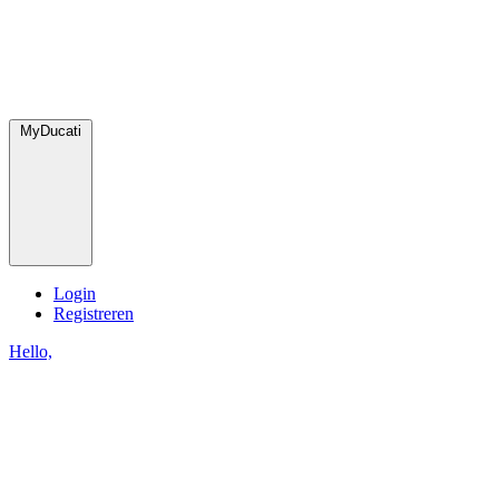
MyDucati
Login
Registreren
Hello,