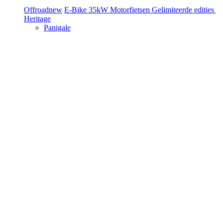
Offroad
new
E-Bike
35kW Motorfietsen
Gelimiteerde edities
Heritage
Panigale