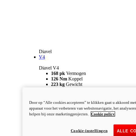
Diavel
V4
Diavel V4
168 pk
Vermogen
126 Nm
Koppel
223 kg
Gewicht
Vanaf 28.990 €
i
Configureer
Ontdek meer
new
V4 RS
Door op “Alle cookies accepteren” te klikken gaat u akkoord me
apparaat voor het verbeteren van websitenavigatie, het analyser
Diavel V4 RS
helpen bij onze marketingprojecten.
Cookie policy
182 pk
VERMOGEN
120 Nm
KOPPEL
220 kg
GEWICHT
Cookie-instellingen
ALLE C
Vanaf 40.590 €
i