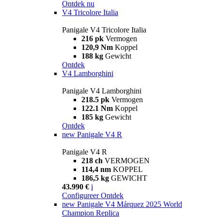
Ontdek nu
V4 Tricolore Italia
Panigale V4 Tricolore Italia
216 pk
Vermogen
120,9 Nm
Koppel
188 kg
Gewicht
Ontdek
V4 Lamborghini
Panigale V4 Lamborghini
218.5 pk
Vermogen
122.1 Nm
Koppel
185 kg
Gewicht
Ontdek
new
Panigale V4 R
Panigale V4 R
218 ch
VERMOGEN
114,4 nm
KOPPEL
186,5 kg
GEWICHT
43.990 €
i
Configureer
Ontdek
new
Panigale V4 Márquez 2025 World
Champion Replica