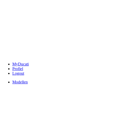
MyDucati
Profiel
Logout
Modellen