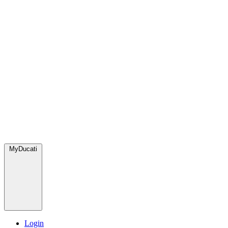
MyDucati
Login