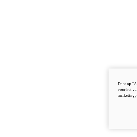
Door op “Al
voor het ve
marketingp