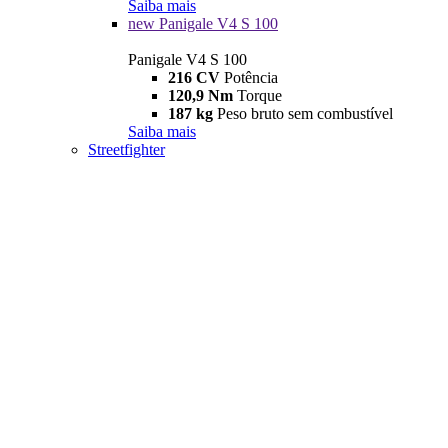
Saiba mais
new
Panigale V4 S 100
Panigale V4 S 100
216 CV
Potência
120,9 Nm
Torque
187 kg
Peso bruto sem combustível
Saiba mais
Streetfighter