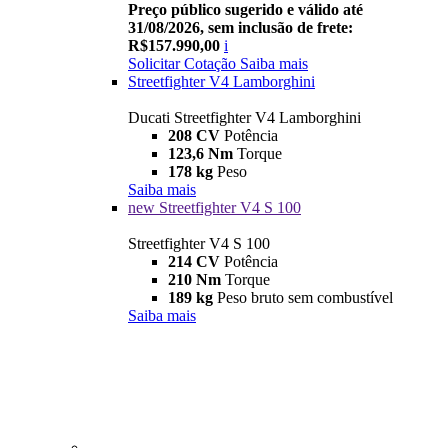
Preço público sugerido e válido até
31/08/2026, sem inclusão de frete:
R$157.990,00
i
Solicitar Cotação
Saiba mais
Streetfighter V4 Lamborghini
Ducati Streetfighter V4 Lamborghini
208 CV
Potência
123,6 Nm
Torque
178 kg
Peso
Saiba mais
new
Streetfighter V4 S 100
Streetfighter V4 S 100
214 CV
Potência
210 Nm
Torque
189 kg
Peso bruto sem combustível
Saiba mais