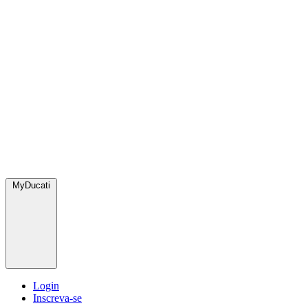
MyDucati
Login
Inscreva-se