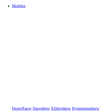
Modelos
DesertX
new
Diavel
new
XDiavel
new
Hypermotard
new