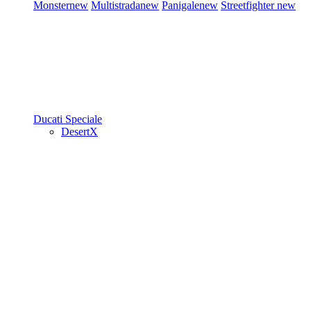
Monster
new
Multistrada
new
Panigale
new
Streetfighter
new
Ducati Speciale
DesertX