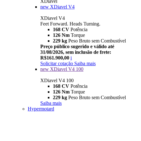
XDiavel
new
XDiavel V4
XDiavel V4
Feet Forward. Heads Turning.
168 CV
Potência
126 Nm
Torque
229 kg
Peso Bruto sem Combustível
Preço público sugerido e válido até
31/08/2026, sem inclusão de frete:
R$161.900,00
i
Solicitar cotação
Saiba mais
new
XDiavel V4 100
XDiavel V4 100
168 CV
Potência
126 Nm
Torque
229 kg
Peso Bruto sem Combustível
Saiba mais
Hypermotard