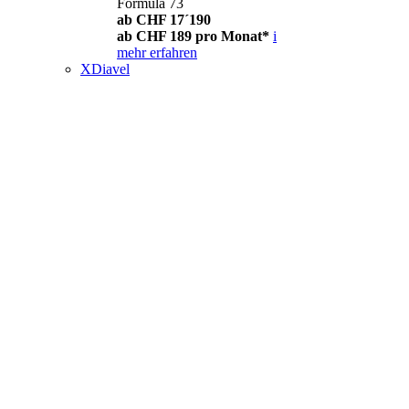
Formula 73
ab CHF 17´190
ab CHF 189 pro Monat*
i
mehr erfahren
XDiavel