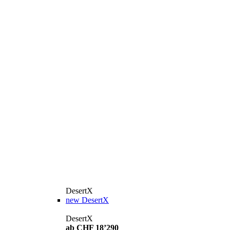
DesertX
new
DesertX
DesertX
ab CHF 18’290