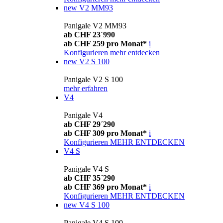
new
V2 MM93
Panigale V2 MM93
ab CHF 23´990
ab CHF 259 pro Monat*
i
Konfigurieren
mehr entdecken
new
V2 S 100
Panigale V2 S 100
mehr erfahren
V4
Panigale V4
ab CHF 29´290
ab CHF 309 pro Monat*
i
Konfigurieren
MEHR ENTDECKEN
V4 S
Panigale V4 S
ab CHF 35´290
ab CHF 369 pro Monat*
i
Konfigurieren
MEHR ENTDECKEN
new
V4 S 100
Panigale V4 S 100