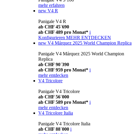
mehr erfahren
new
V4 R
Panigale V4 R
ab CHF 45´690
ab CHF 489 pro Monat*
i
Konfigurieren
MEHR ENTDECKEN
new
V4 Márquez 2025 World Champion Replica
Panigale V4 Márquez 2025 World Champion
Replica
ab CHF 90´390
ab CHF 959 pro Monat*
i
mehr entdecken
V4 Tricolore
Panigale V4 Tricolore
ab CHF 56´000
ab CHF 589 pro Monat*
i
mehr entdecken
V4 Tricolore Italia
Panigale V4 Tricolore Italia
ab CHF 88´000
i