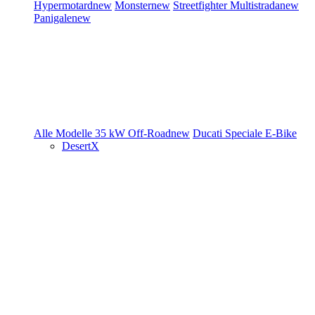
Hypermotard
new
Monster
new
Streetfighter
Multistrada
new
Panigale
new
Alle Modelle
35 kW
Off-Road
new
Ducati Speciale
E-Bike
DesertX