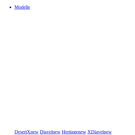
Modelle
DesertX
new
Diavel
new
Heritage
new
XDiavel
new