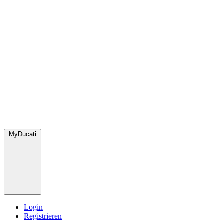
MyDucati
Login
Registrieren