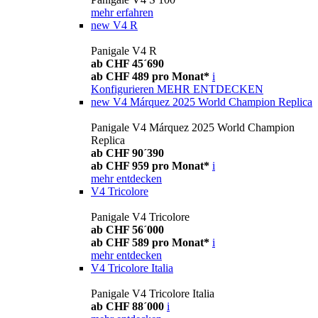
mehr erfahren
new
V4 R
Panigale V4 R
ab CHF 45´690
ab CHF 489 pro Monat*
i
Konfigurieren
MEHR ENTDECKEN
new
V4 Márquez 2025 World Champion Replica
Panigale V4 Márquez 2025 World Champion
Replica
ab CHF 90´390
ab CHF 959 pro Monat*
i
mehr entdecken
V4 Tricolore
Panigale V4 Tricolore
ab CHF 56´000
ab CHF 589 pro Monat*
i
mehr entdecken
V4 Tricolore Italia
Panigale V4 Tricolore Italia
ab CHF 88´000
i