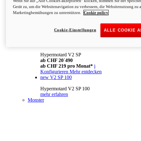
Wenn Sie auf „Alle Cookies akzeptieren“ klicken, stimmen Sie der Speich
Konfigurieren
Mehr entdecken
Gerät zu, um die Websitenavigation zu verbessern, die Websitenutzung zu 
new
V2
Marketingbemühungen zu unterstützen.
Cookie policy
Hypermotard V2
ab CHF 15´990
Cookie-Einstellungen
ALLE COOKIE 
ab CHF 169 pro Monat*
i
Konfigurieren
Mehr entdecken
new
V2 SP
Hypermotard V2 SP
ab CHF 20´490
ab CHF 219 pro Monat*
i
Konfigurieren
Mehr entdecken
new
V2 SP 100
Hypermotard V2 SP 100
mehr erfahren
Monster