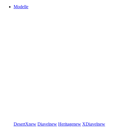
Modelle
DesertX
new
Diavel
new
Heritage
new
XDiavel
new