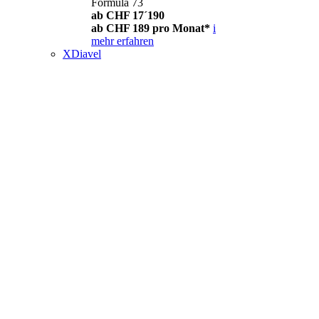
Formula 73
ab CHF 17´190
ab CHF 189 pro Monat*
i
mehr erfahren
XDiavel