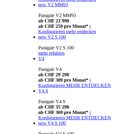
new
V2 MM93
Panigale V2 MM93
ab CHF 23´990
ab CHF 259 pro Monat*
i
Konfigurieren
mehr entdecken
new
V2 S 100
Panigale V2 S 100
mehr erfahren
V4
Panigale V4
ab CHF 29´290
ab CHF 309 pro Monat*
i
Konfigurieren
MEHR ENTDECKEN
V4 S
Panigale V4 S
ab CHF 35´290
ab CHF 369 pro Monat*
i
Konfigurieren
MEHR ENTDECKEN
new
V4 S 100
Panigale V4 S 100