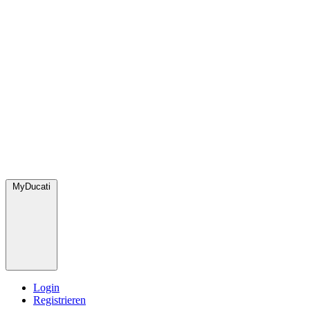
MyDucati
Login
Registrieren