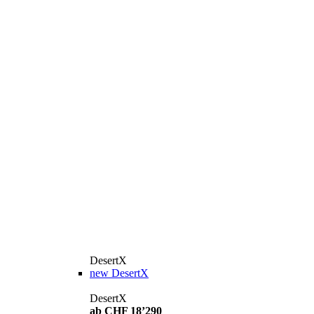
DesertX
new
DesertX
DesertX
ab CHF 18’290