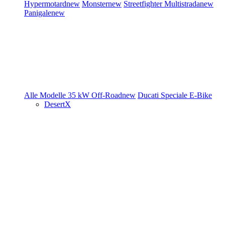
Hypermotard
new
Monster
new
Streetfighter
Multistrada
new
Panigale
new
Alle Modelle
35 kW
Off-Road
new
Ducati Speciale
E-Bike
DesertX