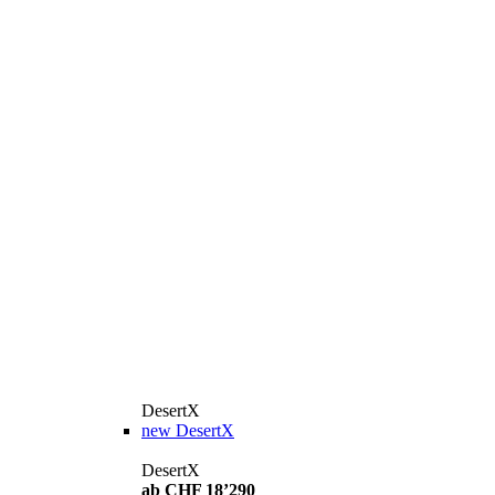
DesertX
new
DesertX
DesertX
ab CHF 18’290