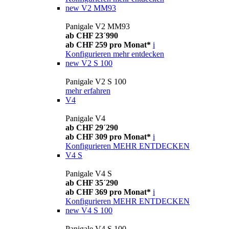
new
V2 MM93
Panigale V2 MM93
ab CHF 23´990
ab CHF 259 pro Monat*
i
Konfigurieren
mehr entdecken
new
V2 S 100
Panigale V2 S 100
mehr erfahren
V4
Panigale V4
ab CHF 29´290
ab CHF 309 pro Monat*
i
Konfigurieren
MEHR ENTDECKEN
V4 S
Panigale V4 S
ab CHF 35´290
ab CHF 369 pro Monat*
i
Konfigurieren
MEHR ENTDECKEN
new
V4 S 100
Panigale V4 S 100