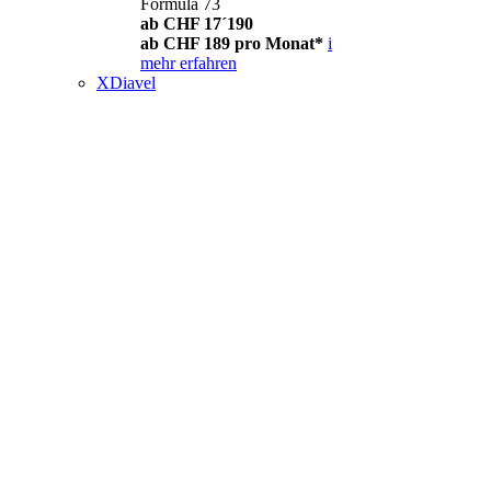
Formula 73
ab CHF 17´190
ab CHF 189 pro Monat*
i
mehr erfahren
XDiavel