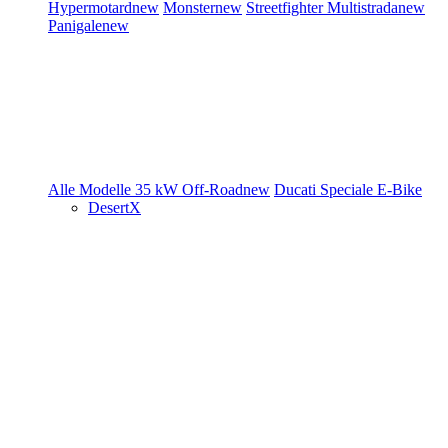
Hypermotard
new
Monster
new
Streetfighter
Multistrada
new
Panigale
new
Alle Modelle
35 kW
Off-Road
new
Ducati Speciale
E-Bike
DesertX