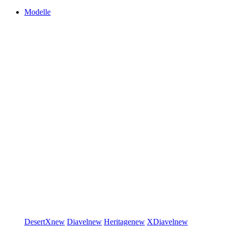
Modelle
DesertX
new
Diavel
new
Heritage
new
XDiavel
new