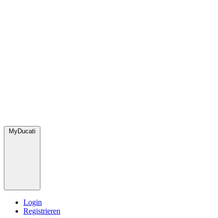
MyDucati
Login
Registrieren