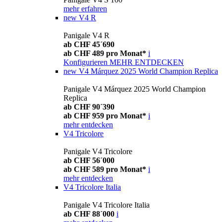
mehr erfahren
new
V4 R
Panigale V4 R
ab CHF 45´690
ab CHF 489 pro Monat*
i
Konfigurieren
MEHR ENTDECKEN
new
V4 Márquez 2025 World Champion Replica
Panigale V4 Márquez 2025 World Champion
Replica
ab CHF 90´390
ab CHF 959 pro Monat*
i
mehr entdecken
V4 Tricolore
Panigale V4 Tricolore
ab CHF 56´000
ab CHF 589 pro Monat*
i
mehr entdecken
V4 Tricolore Italia
Panigale V4 Tricolore Italia
ab CHF 88´000
i