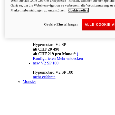
Wenn Sie auf „Alle Cookies akzeptieren“ klicken, stimmen Sie der Speich
Konfigurieren
Mehr entdecken
Gerät zu, um die Websitenavigation zu verbessern, die Websitenutzung zu 
new
V2
Marketingbemühungen zu unterstützen.
Cookie policy
Hypermotard V2
ab CHF 15´990
Cookie-Einstellungen
ALLE COOKIE 
ab CHF 169 pro Monat*
i
Konfigurieren
Mehr entdecken
new
V2 SP
Hypermotard V2 SP
ab CHF 20´490
ab CHF 219 pro Monat*
i
Konfigurieren
Mehr entdecken
new
V2 SP 100
Hypermotard V2 SP 100
mehr erfahren
Monster