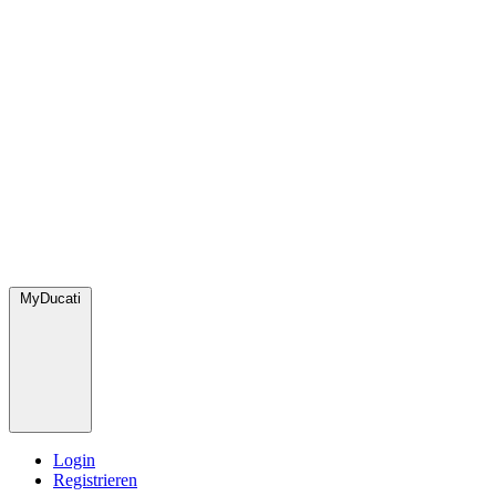
MyDucati
Login
Registrieren