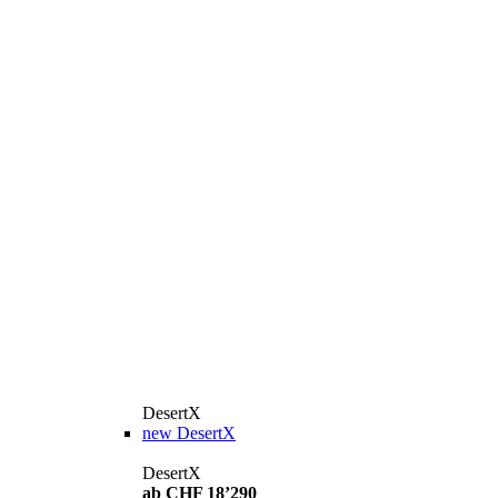
DesertX
new
DesertX
DesertX
ab CHF 18’290