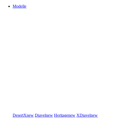
Modelle
DesertX
new
Diavel
new
Heritage
new
XDiavel
new