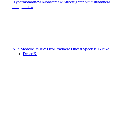
Hypermotard
new
Monster
new
Streetfighter
Multistrada
new
Panigale
new
Alle Modelle
35 kW
Off-Road
new
Ducati Speciale
E-Bike
DesertX