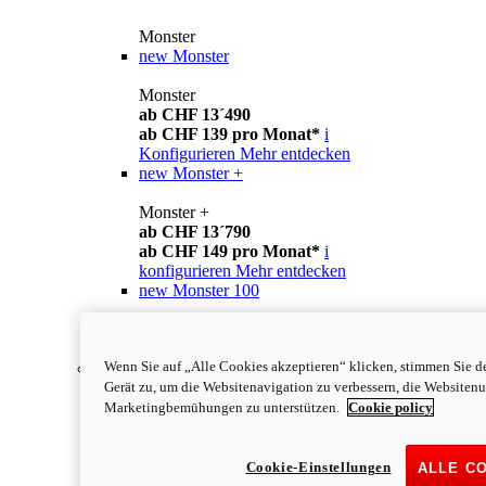
Monster
new
Monster
Monster
ab CHF 13´490
ab CHF 139 pro Monat*
i
Konfigurieren
Mehr entdecken
new
Monster +
Monster +
ab CHF 13´790
ab CHF 149 pro Monat*
i
konfigurieren
Mehr entdecken
new
Monster 100
Monster 100
mehr erfahren
Wenn Sie auf „Alle Cookies akzeptieren“ klicken, stimmen Sie d
Streetfighter
Gerät zu, um die Websitenavigation zu verbessern, die Websiten
Marketingbemühungen zu unterstützen.
Cookie policy
Cookie-Einstellungen
ALLE C