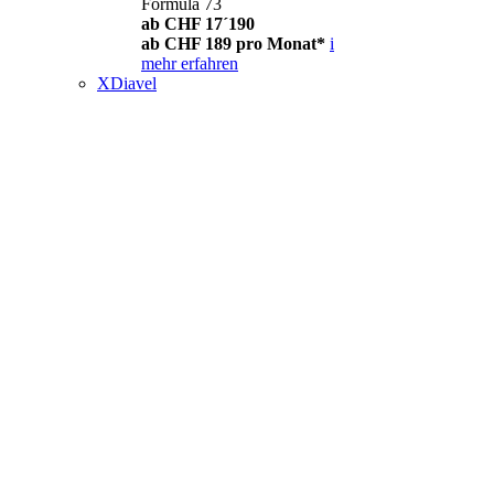
Formula 73
ab CHF 17´190
ab CHF 189 pro Monat*
i
mehr erfahren
XDiavel