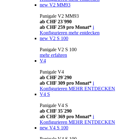
new
V2 MM93
Panigale V2 MM93
ab CHF 23´990
ab CHF 259 pro Monat*
i
Konfigurieren
mehr entdecken
new
V2 S 100
Panigale V2 S 100
mehr erfahren
V4
Panigale V4
ab CHF 29´290
ab CHF 309 pro Monat*
i
Konfigurieren
MEHR ENTDECKEN
V4 S
Panigale V4 S
ab CHF 35´290
ab CHF 369 pro Monat*
i
Konfigurieren
MEHR ENTDECKEN
new
V4 S 100
Panigale V4 S 100