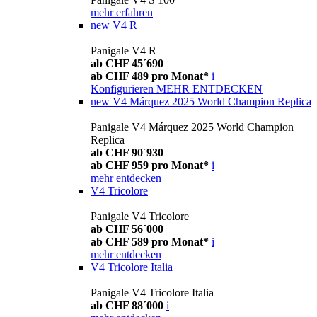
mehr erfahren
new
V4 R
Panigale V4 R
ab CHF 45´690
ab CHF 489 pro Monat*
i
Konfigurieren
MEHR ENTDECKEN
new
V4 Márquez 2025 World Champion Replica
Panigale V4 Márquez 2025 World Champion
Replica
ab CHF 90´930
ab CHF 959 pro Monat*
i
mehr entdecken
V4 Tricolore
Panigale V4 Tricolore
ab CHF 56´000
ab CHF 589 pro Monat*
i
mehr entdecken
V4 Tricolore Italia
Panigale V4 Tricolore Italia
ab CHF 88´000
i